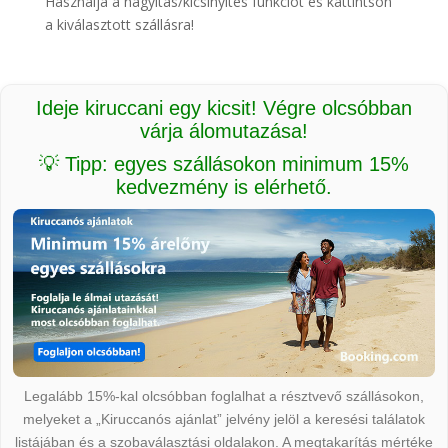
Használja a nagyítás/kicsinyítés funkciót és kattintson
a kiválasztott szállásra!
Ideje kiruccani egy kicsit! Végre olcsóbban
várja álomutazása!
💡 Tipp: egyes szállásokon minimum 15%
kedvezmény is elérhető.
Legalább 15%-kal olcsóbban foglalhat a résztvevő szállásokon,
melyeket a „Kiruccanós ajánlat” jelvény jelöl a keresési találatok
listájában és a szobaválasztási oldalakon. A megtakarítás mértéke