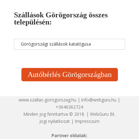
Szállások Görögország összes
településén:
Görögországi szállások katalógusa
Autóbérlés Görögországban
www.szallas-gorogorszag.hu | info@webguru.hu |
+3646362724
Minden jog fenntartva © 2018. | WebGuru Bt.
Jogi nyilatkozat
|
Impresszum
Partner oldalak: