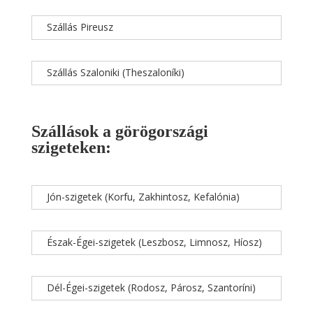
Szállás Pireusz
Szállás Szaloniki (Theszaloníki)
Szállások a görögországi
szigeteken:
Jón-szigetek (Korfu, Zakhintosz, Kefalónia)
Észak-Égei-szigetek (Leszbosz, Limnosz, Híosz)
Dél-Égei-szigetek (Rodosz, Párosz, Szantoríni)