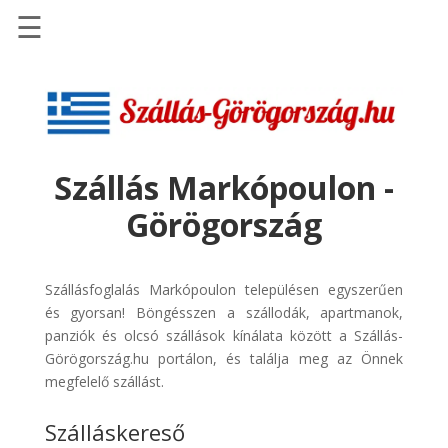
☰
Főoldal
Szállások
-
Szállásinfo.eu
Szállás Markópoulon -
Repülőjegy
Görögország
pénzvisszatérítéssel
Autóbérlés
-
Szállásfoglalás Markópoulon településen egyszerűen
Discover
és gyorsan! Böngésszen a szállodák, apartmanok,
Cars
panziók és olcsó szállások kínálata között a Szállás-
Görögország.hu portálon, és találja meg az Önnek
Transzfer
megfelelő szállást.
-
Kiwi
Szálláskereső
Taxi