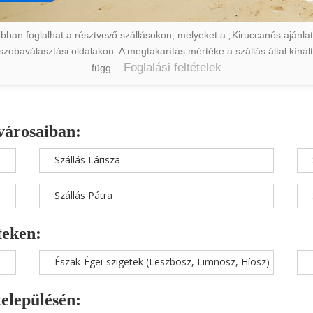
ban foglalhat a résztvevő szállásokon, melyeket a „Kiruccanós ajánlat” 
a szobaválasztási oldalakon. A megtakarítás mértéke a szállás által kín
Foglalási feltételek
függ.
városaiban:
Szállás Lárisza
Szállás Pátra
teken:
Észak-Égei-szigetek (Leszbosz, Limnosz, Híosz)
településén: