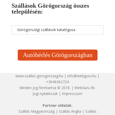
Szállások Görögország összes
településén:
Görögországi szállások katalógusa
Autóbérlés Görögországban
www.szallas-gorogorszag.hu | info@webguru.hu |
+3646362724
Minden jog fenntartva © 2018. | WebGuru Bt.
Jogi nyilatkozat
|
Impresszum
Partner oldalak:
Szállás Magyarország
|
Szállás Anglia
|
Szállás