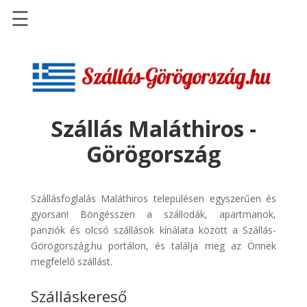
☰
Főoldal
Szállások
-
Szállásinfo.eu
Szállás Maláthiros -
Repülőjegy
Görögország
pénzvisszatérítéssel
Autóbérlés
-
Szállásfoglalás Maláthiros településen egyszerűen és
Discover
gyorsan! Böngésszen a szállodák, apartmanok,
Cars
panziók és olcsó szállások kínálata között a Szállás-
Görögország.hu portálon, és találja meg az Önnek
Transzfer
megfelelő szállást.
-
Kiwi
Szálláskereső
Taxi