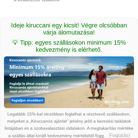
Ideje kiruccani egy kicsit! Végre olcsóbban
várja álomutazása!
💡 Tipp: egyes szállásokon minimum 15%
kedvezmény is elérhető.
Legalább 15%-kal olcsóbban foglalhat a résztvevő szállásokon,
melyeket a „Kiruccanós ajánlat” jelvény jelöl a keresési találatok
listájában és a szobaválasztási oldalakon. A megtakarítás mértéke
Foglalási
a szállás által kínált kedvezmény mértékétől függ.