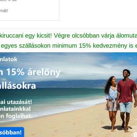
mát!
 kiruccani egy kicsit! Végre olcsóbban várja álomut
: egyes szállásokon minimum 15% kedvezmény is e