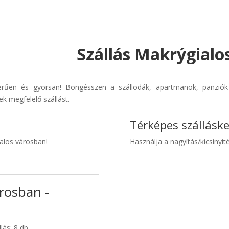
Szállás Makrýgialo
zerűen és gyorsan! Böngésszen a szállodák, apartmanok, panziók 
k megfelelő szállást.
Térképes szállásk
ialos városban!
Használja a nagyítás/kicsinyíté
rosban -
lás: 8 db