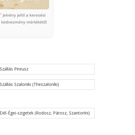
jelvény jelöl a keresési
ált kedvezmény mértékétől
Szállás Pireusz
Szállás Szaloniki (Theszaloníki)
Dél-Égei-szigetek (Rodosz, Párosz, Szantoríni)