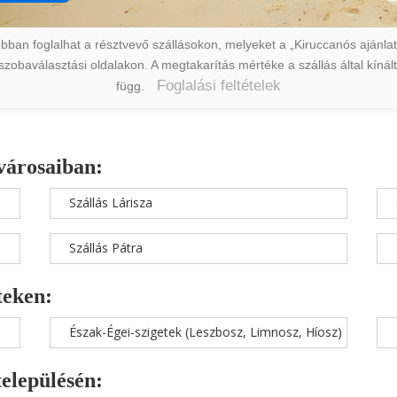
ban foglalhat a résztvevő szállásokon, melyeket a „Kiruccanós ajánlat” 
a szobaválasztási oldalakon. A megtakarítás mértéke a szállás által kín
Foglalási feltételek
függ.
városaiban:
Szállás Lárisza
Szállás Pátra
teken:
Észak-Égei-szigetek (Leszbosz, Limnosz, Híosz)
településén: