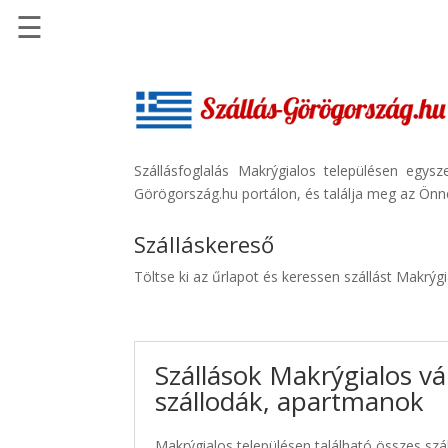
☰
Főoldal
Szállások
-
Szállásinfo.eu
Szállásfoglalás Makrýgialos településen egys
Görögország.hu portálon, és találja meg az Önne
Repülőjegy
pénzvisszatérítéssel
Szálláskereső
Autóbérlés
Töltse ki az űrlapot és keressen szállást Makrýg
-
Discover
Cars
Szállások Makrýgialos vá
Transzfer
szállodák, apartmanok
-
Kiwi
Taxi
Makrýgialos településen található összes szál