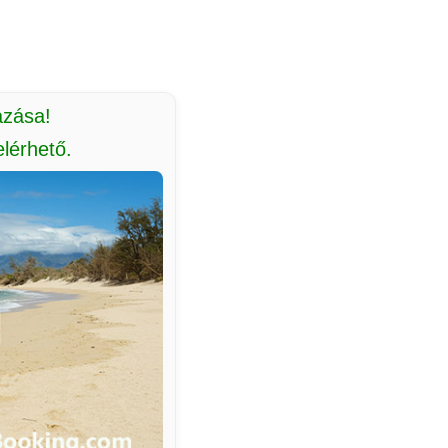
azása!
lérhető.