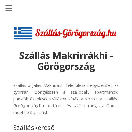
☰
Főoldal
Szállások
-
Szállásinfo.eu
Szállás Makrirrákhi -
Repülőjegy
Görögország
pénzvisszatérítéssel
Autóbérlés
-
Szállásfoglalás Makrirrákhi településen egyszerűen és
Discover
gyorsan! Böngésszen a szállodák, apartmanok,
Cars
panziók és olcsó szállások kínálata között a Szállás-
Görögország.hu portálon, és találja meg az Önnek
Transzfer
megfelelő szállást.
-
Kiwi
Szálláskereső
Taxi