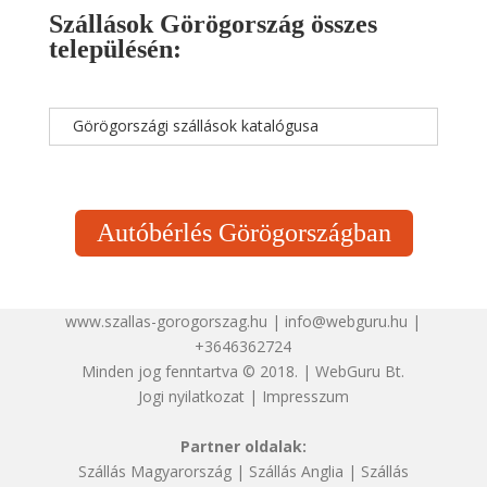
Szállások Görögország összes
településén:
Görögországi szállások katalógusa
Autóbérlés Görögországban
www.szallas-gorogorszag.hu | info@webguru.hu |
+3646362724
Minden jog fenntartva © 2018. | WebGuru Bt.
Jogi nyilatkozat
|
Impresszum
Partner oldalak:
Szállás Magyarország
|
Szállás Anglia
|
Szállás