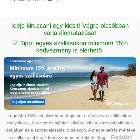
Ideje kiruccani egy kicsit! Végre olcsóbban
várja álomutazása!
💡 Tipp: egyes szállásokon minimum 15%
kedvezmény is elérhető.
Legalább 15%-kal olcsóbban foglalhat a résztvevő szállásokon,
melyeket a „Kiruccanós ajánlat” jelvény jelöl a keresési találatok
listájában és a szobaválasztási oldalakon. A megtakarítás mértéke
Foglalási
a szállás által kínált kedvezmény mértékétől függ.