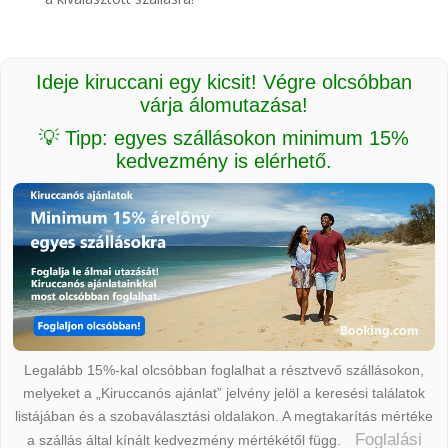
Ideje kiruccani egy kicsit! Végre olcsóbban
várja álomutazása!
💡 Tipp: egyes szállásokon minimum 15%
kedvezmény is elérhető.
Legalább 15%-kal olcsóbban foglalhat a résztvevő szállásokon,
melyeket a „Kiruccanós ajánlat” jelvény jelöl a keresési találatok
listájában és a szobaválasztási oldalakon. A megtakarítás mértéke
Foglalási
a szállás által kínált kedvezmény mértékétől függ.