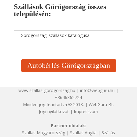
Szállások Görögország összes
településén:
Görögországi szállások katalógusa
Autóbérlés Görögországban
www.szallas-gorogorszag.hu | info@webguru.hu |
+3646362724
Minden jog fenntartva © 2018. | WebGuru Bt.
Jogi nyilatkozat
|
Impresszum
Partner oldalak:
Szállás Magyarország
|
Szállás Anglia
|
Szállás