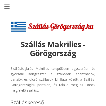
☰
Főoldal
Szállások
-
Szállásinfo.eu
Szállás Makrilies -
Repülőjegy
Görögország
pénzvisszatérítéssel
Autóbérlés
-
Szállásfoglalás Makrilies településen egyszerűen és
Discover
gyorsan! Böngésszen a szállodák, apartmanok,
Cars
panziók és olcsó szállások kínálata között a Szállás-
Görögország.hu portálon, és találja meg az Önnek
Transzfer
megfelelő szállást.
-
Kiwi
Szálláskereső
Taxi