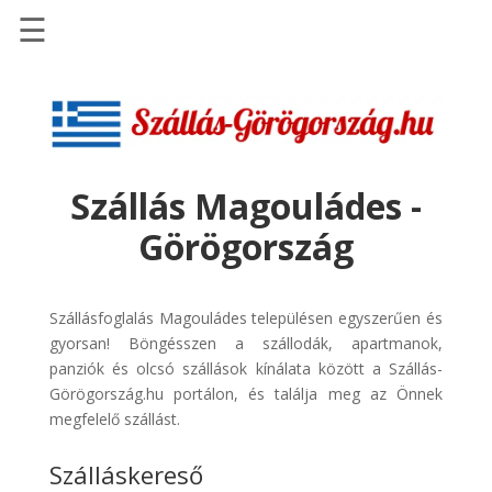
☰
Főoldal
Szállások
-
Szállásinfo.eu
Szállás Magouládes -
Repülőjegy
Görögország
pénzvisszatérítéssel
Autóbérlés
-
Szállásfoglalás Magouládes településen egyszerűen és
Discover
gyorsan! Böngésszen a szállodák, apartmanok,
Cars
panziók és olcsó szállások kínálata között a Szállás-
Görögország.hu portálon, és találja meg az Önnek
Transzfer
megfelelő szállást.
-
Kiwi
Szálláskereső
Taxi