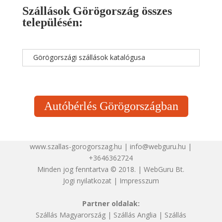
Szállások Görögország összes
településén:
Görögországi szállások katalógusa
Autóbérlés Görögországban
www.szallas-gorogorszag.hu | info@webguru.hu |
+3646362724
Minden jog fenntartva © 2018. | WebGuru Bt.
Jogi nyilatkozat
|
Impresszum
Partner oldalak:
Szállás Magyarország
|
Szállás Anglia
|
Szállás