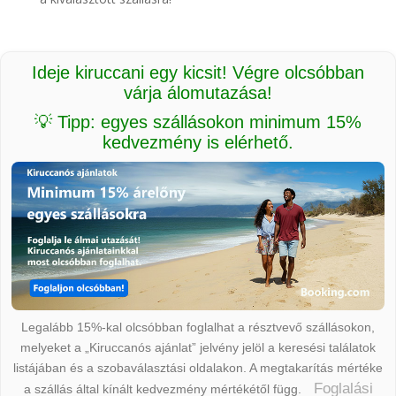
Ideje kiruccani egy kicsit! Végre olcsóbban
várja álomutazása!
💡 Tipp: egyes szállásokon minimum 15%
kedvezmény is elérhető.
Legalább 15%-kal olcsóbban foglalhat a résztvevő szállásokon,
melyeket a „Kiruccanós ajánlat” jelvény jelöl a keresési találatok
listájában és a szobaválasztási oldalakon. A megtakarítás mértéke
Foglalási
a szállás által kínált kedvezmény mértékétől függ.