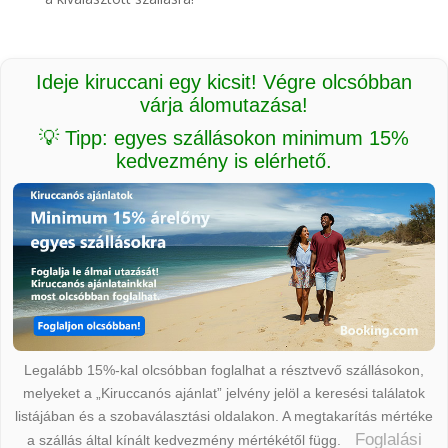
Ideje kiruccani egy kicsit! Végre olcsóbban
várja álomutazása!
💡 Tipp: egyes szállásokon minimum 15%
kedvezmény is elérhető.
Legalább 15%-kal olcsóbban foglalhat a résztvevő szállásokon,
melyeket a „Kiruccanós ajánlat” jelvény jelöl a keresési találatok
listájában és a szobaválasztási oldalakon. A megtakarítás mértéke
Foglalási
a szállás által kínált kedvezmény mértékétől függ.