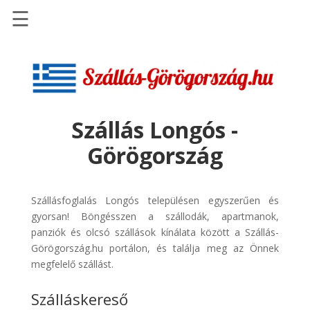
☰
Főoldal
Szállások
-
Szállásinfo.eu
Szállás Longós -
Repülőjegy
Görögország
pénzvisszatérítéssel
Autóbérlés
-
Szállásfoglalás Longós településen egyszerűen és
Discover
gyorsan! Böngésszen a szállodák, apartmanok,
Cars
panziók és olcsó szállások kínálata között a Szállás-
Görögország.hu portálon, és találja meg az Önnek
Transzfer
megfelelő szállást.
-
Kiwi
Szálláskereső
Taxi