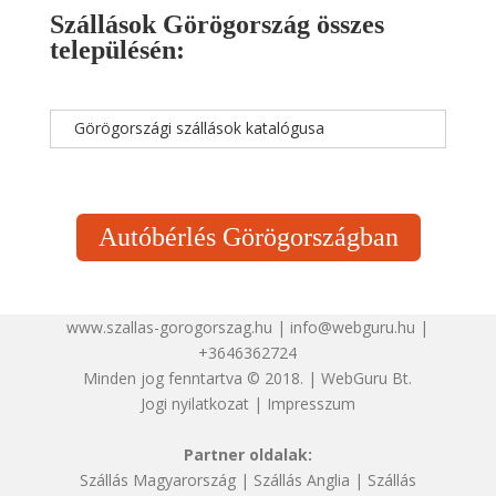
Szállások Görögország összes
településén:
Görögországi szállások katalógusa
Autóbérlés Görögországban
www.szallas-gorogorszag.hu | info@webguru.hu |
+3646362724
Minden jog fenntartva © 2018. | WebGuru Bt.
Jogi nyilatkozat
|
Impresszum
Partner oldalak:
Szállás Magyarország
|
Szállás Anglia
|
Szállás