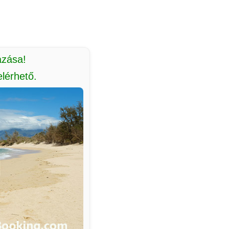
azása!
lérhető.