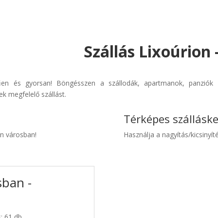
Szállás Lixoúrion
erűen és gyorsan! Böngésszen a szállodák, apartmanok, panziók é
k megfelelő szállást.
Térképes szállásk
on városban!
Használja a nagyítás/kicsinyíté
sban -
s: 61 db