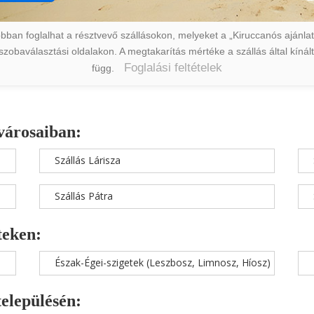
ban foglalhat a résztvevő szállásokon, melyeket a „Kiruccanós ajánlat” 
a szobaválasztási oldalakon. A megtakarítás mértéke a szállás által kín
Foglalási feltételek
függ.
városaiban:
Szállás Lárisza
Szállás Pátra
teken:
Észak-Égei-szigetek (Leszbosz, Limnosz, Híosz)
településén: