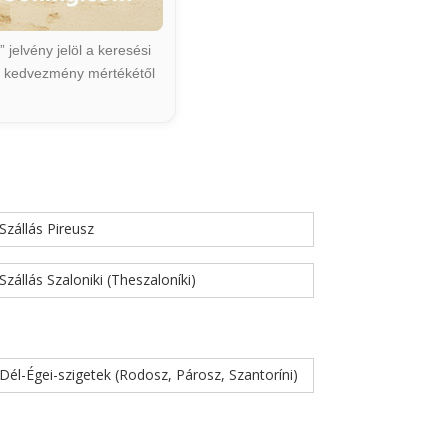
jelvény jelöl a keresési
ált kedvezmény mértékétől
Szállás Pireusz
Szállás Szaloniki (Theszaloníki)
Dél-Égei-szigetek (Rodosz, Párosz, Szantoríni)