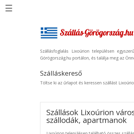
☰
Főoldal
Szállások
-
Szállásinfo.eu
Szállásfoglalás Lixoúrion településen egysz
Görögország.hu portálon, és találja meg az Önne
Repülőjegy
pénzvisszatérítéssel
Szálláskereső
Autóbérlés
Töltse ki az űrlapot és keressen szállást Lixoúri
-
Discover
Cars
Szállások Lixoúrion váro
Transzfer
szállodák, apartmanok
-
Kiwi
Taxi
Lixoúrion településen található összes szállá