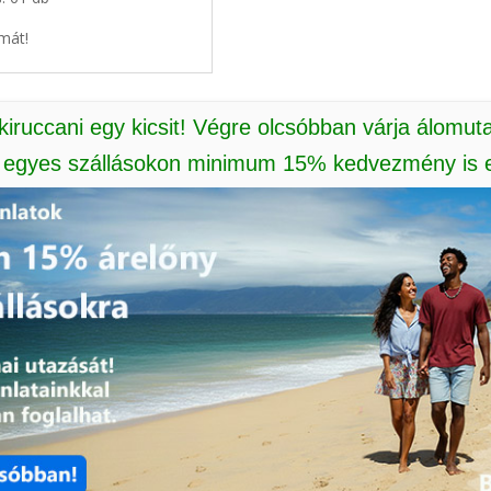
mát!
 kiruccani egy kicsit! Végre olcsóbban várja álomut
: egyes szállásokon minimum 15% kedvezmény is e