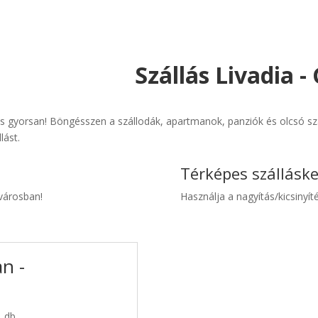
Szállás Livadia 
és gyorsan! Böngésszen a szállodák, apartmanok, panziók és olcsó sz
lást.
Térképes szállásk
 városban!
Használja a nagyítás/kicsinyíté
an -
1 db