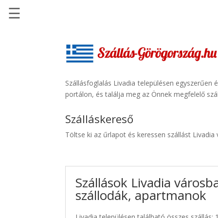
☰
Főoldal
Szállások
-
Szállásinfo.eu
Szállásfoglalás Livadia településen egyszerűen 
portálon, és találja meg az Önnek megfelelő szál
Repülőjegy
pénzvisszatérítéssel
Szálláskereső
Autóbérlés
Töltse ki az űrlapot és keressen szállást Livadia
-
Discover
Cars
Szállások Livadia városb
Transzfer
szállodák, apartmanok
-
Kiwi
Taxi
Livadia településen található összes szállás: 