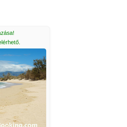
azása!
lérhető.