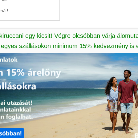
mát!
 kiruccani egy kicsit! Végre olcsóbban várja álomut
: egyes szállásokon minimum 15% kedvezmény is e