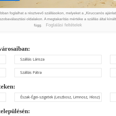
ban foglalhat a résztvevő szállásokon, melyeket a „Kiruccanós ajánlat” 
a szobaválasztási oldalakon. A megtakarítás mértéke a szállás által kín
Foglalási feltételek
függ.
városaiban:
Szállás Lárisza
Szállás Pátra
teken:
Észak-Égei-szigetek (Leszbosz, Limnosz, Híosz)
településén: