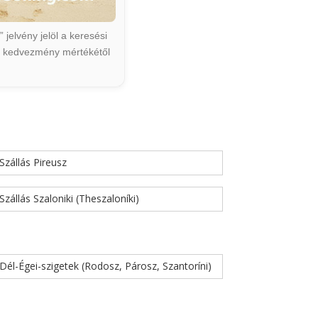
jelvény jelöl a keresési
ált kedvezmény mértékétől
Szállás Pireusz
Szállás Szaloniki (Theszaloníki)
Dél-Égei-szigetek (Rodosz, Párosz, Szantoríni)