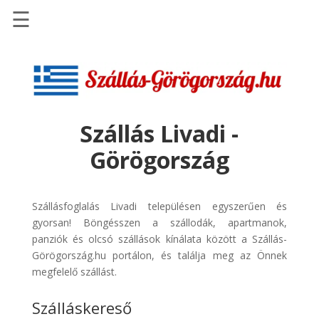
☰
Főoldal
Szállások
-
Szállásinfo.eu
Szállás Livadi -
Repülőjegy
Görögország
pénzvisszatérítéssel
Autóbérlés
-
Szállásfoglalás Livadi településen egyszerűen és
Discover
gyorsan! Böngésszen a szállodák, apartmanok,
Cars
panziók és olcsó szállások kínálata között a Szállás-
Görögország.hu portálon, és találja meg az Önnek
Transzfer
megfelelő szállást.
-
Kiwi
Szálláskereső
Taxi