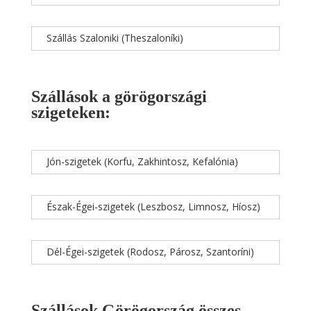
Szállás Szaloniki (Theszaloníki)
Szállások a görögországi
szigeteken:
Jón-szigetek (Korfu, Zakhintosz, Kefalónia)
Észak-Égei-szigetek (Leszbosz, Limnosz, Híosz)
Dél-Égei-szigetek (Rodosz, Párosz, Szantoríni)
Szállások Görögország összes