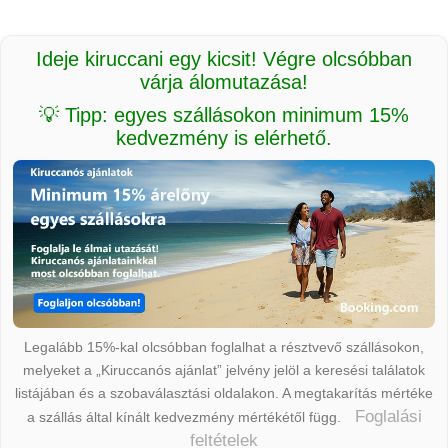
Ideje kiruccani egy kicsit! Végre olcsóbban
várja álomutazása!
💡 Tipp: egyes szállásokon minimum 15%
kedvezmény is elérhető.
Legalább 15%-kal olcsóbban foglalhat a résztvevő szállásokon,
melyeket a „Kiruccanós ajánlat” jelvény jelöl a keresési találatok
listájában és a szobaválasztási oldalakon. A megtakarítás mértéke
Foglalási
a szállás által kínált kedvezmény mértékétől függ.
feltételek