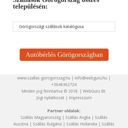
településén:
Görögországi szállások katalógusa
Autóbérlés Görögországban
www.szallas-gorogorszag.hu | info@webguru.hu |
+3646362724
Minden jog fenntartva © 2018. | WebGuru Bt.
Jogi nyilatkozat
|
Impresszum
Partner oldalak:
Szállás Magyarország
|
Szállás Anglia
|
Szállás
Ausztria
|
Szállás Bulgária
|
Szállás Hollandia
|
Szállás