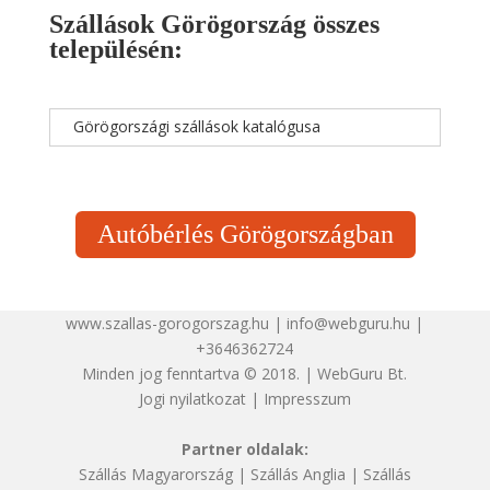
Szállások Görögország összes
településén:
Görögországi szállások katalógusa
Autóbérlés Görögországban
www.szallas-gorogorszag.hu | info@webguru.hu |
+3646362724
Minden jog fenntartva © 2018. | WebGuru Bt.
Jogi nyilatkozat
|
Impresszum
Partner oldalak:
Szállás Magyarország
|
Szállás Anglia
|
Szállás