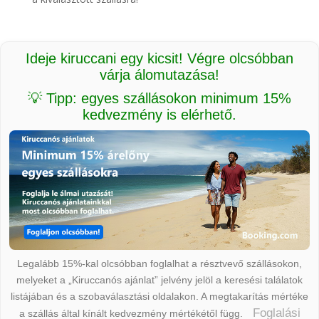
Ideje kiruccani egy kicsit! Végre olcsóbban
várja álomutazása!
💡 Tipp: egyes szállásokon minimum 15%
kedvezmény is elérhető.
Legalább 15%-kal olcsóbban foglalhat a résztvevő szállásokon,
melyeket a „Kiruccanós ajánlat” jelvény jelöl a keresési találatok
listájában és a szobaválasztási oldalakon. A megtakarítás mértéke
Foglalási
a szállás által kínált kedvezmény mértékétől függ.