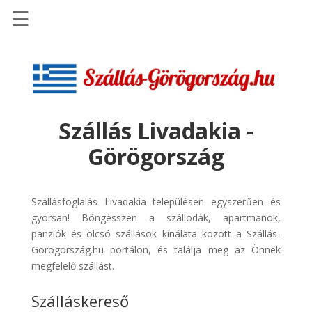
☰
Főoldal
Szállások
-
Szállásinfo.eu
Szállás Livadakia -
Repülőjegy
Görögország
pénzvisszatérítéssel
Autóbérlés
-
Szállásfoglalás Livadakia településen egyszerűen és
Discover
gyorsan! Böngésszen a szállodák, apartmanok,
Cars
panziók és olcsó szállások kínálata között a Szállás-
Görögország.hu portálon, és találja meg az Önnek
Transzfer
megfelelő szállást.
-
Kiwi
Szálláskereső
Taxi