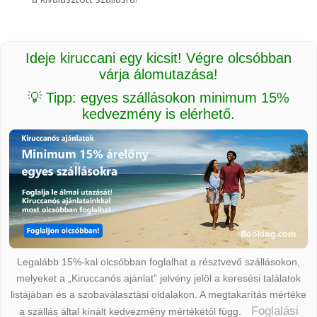
Ideje kiruccani egy kicsit! Végre olcsóbban
várja álomutazása!
💡 Tipp: egyes szállásokon minimum 15%
kedvezmény is elérhető.
Legalább 15%-kal olcsóbban foglalhat a résztvevő szállásokon,
melyeket a „Kiruccanós ajánlat” jelvény jelöl a keresési találatok
listájában és a szobaválasztási oldalakon. A megtakarítás mértéke
Foglalási
a szállás által kínált kedvezmény mértékétől függ.