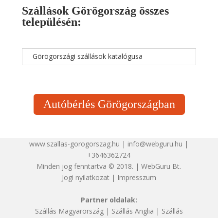
Szállások Görögország összes
településén:
Görögországi szállások katalógusa
Autóbérlés Görögországban
www.szallas-gorogorszag.hu | info@webguru.hu |
+3646362724
Minden jog fenntartva © 2018. | WebGuru Bt.
Jogi nyilatkozat
|
Impresszum
Partner oldalak:
Szállás Magyarország
|
Szállás Anglia
|
Szállás