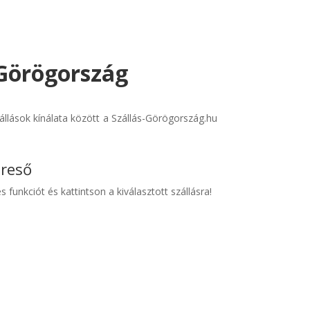
 Görögország
llások kínálata között a Szállás-Görögország.hu
ereső
s funkciót és kattintson a kiválasztott szállásra!