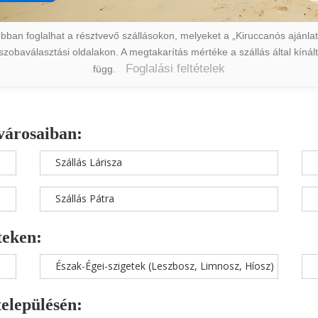
ban foglalhat a résztvevő szállásokon, melyeket a „Kiruccanós ajánlat” 
a szobaválasztási oldalakon. A megtakarítás mértéke a szállás által kín
Foglalási feltételek
függ.
városaiban:
Szállás Lárisza
Szállás Pátra
teken:
Észak-Égei-szigetek (Leszbosz, Limnosz, Híosz)
településén: