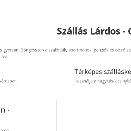
Szállás Lárdos -
és gyorsan! Böngésszen a szállodák, apartmanok, panziók és olcsó szá
lást.
Térképes szállásk
 városban!
Használja a nagyítás/kicsinyíté
n -
26 db