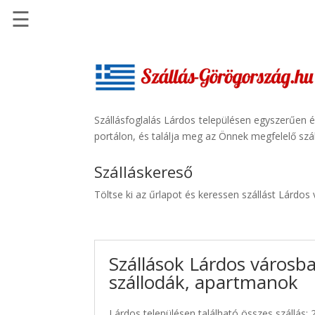
☰
Főoldal
Szállások
-
Szállásinfo.eu
Szállásfoglalás Lárdos településen egyszerűen 
portálon, és találja meg az Önnek megfelelő szál
Repülőjegy
pénzvisszatérítéssel
Szálláskereső
Autóbérlés
Töltse ki az űrlapot és keressen szállást Lárdos
-
Discover
Cars
Szállások Lárdos városba
Transzfer
szállodák, apartmanok
-
Kiwi
Taxi
Lárdos településen található összes szállás: 