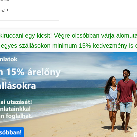
mát!
 kiruccani egy kicsit! Végre olcsóbban várja álomut
: egyes szállásokon minimum 15% kedvezmény is e