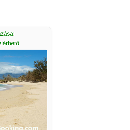
azása!
lérhető.