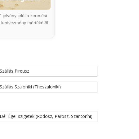
jelvény jelöl a keresési
ált kedvezmény mértékétől
Szállás Pireusz
Szállás Szaloniki (Theszaloníki)
Dél-Égei-szigetek (Rodosz, Párosz, Szantoríni)