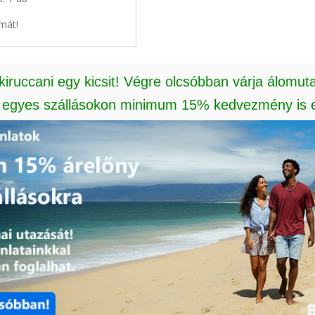
mát!
 kiruccani egy kicsit! Végre olcsóbban várja álomut
: egyes szállásokon minimum 15% kedvezmény is e