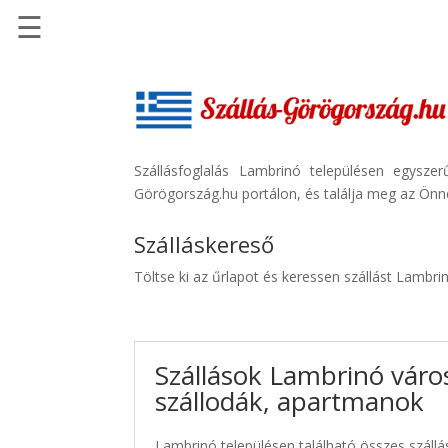
☰
Főoldal
Szállások
-
Szállásinfo.eu
Szállásfoglalás Lambrinó településen egysze
Görögország.hu portálon, és találja meg az Önne
Repülőjegy
pénzvisszatérítéssel
Szálláskereső
Autóbérlés
Töltse ki az űrlapot és keressen szállást Lambri
-
Discover
Cars
Szállások Lambrinó váro
Transzfer
szállodák, apartmanok
-
Kiwi
Taxi
Lambrinó településen található összes szállá