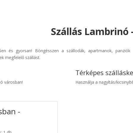
Szállás Lambrinó 
rűen és gyorsan! Böngésszen a szállodák, apartmanok, panziók é
k megfelelő szállást.
Térképes szállásk
nó városban!
Használja a nagyítás/kicsinyíté
sban -
s: 1 db