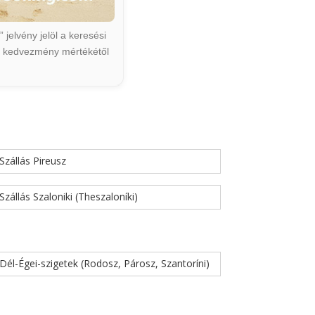
jelvény jelöl a keresési
ált kedvezmény mértékétől
Szállás Pireusz
Szállás Szaloniki (Theszaloníki)
Dél-Égei-szigetek (Rodosz, Párosz, Szantoríni)