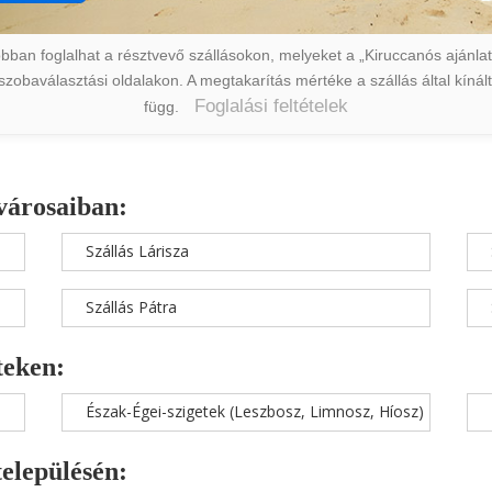
ban foglalhat a résztvevő szállásokon, melyeket a „Kiruccanós ajánlat” 
a szobaválasztási oldalakon. A megtakarítás mértéke a szállás által kín
Foglalási feltételek
függ.
városaiban:
Szállás Lárisza
Szállás Pátra
teken:
Észak-Égei-szigetek (Leszbosz, Limnosz, Híosz)
településén: