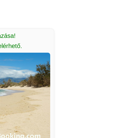
azása!
lérhető.