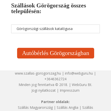
Szállások Görögország összes
településén:
Görögországi szállások katalógusa
Autóbérlés Görögországban
www.szallas-gorogorszag.hu | info@webguru.hu |
+3646362724
Minden jog fenntartva © 2018. | WebGuru Bt.
Jogi nyilatkozat
|
Impresszum
Partner oldalak:
Szállás Magyarország
|
Szállás Anglia
|
Szállás