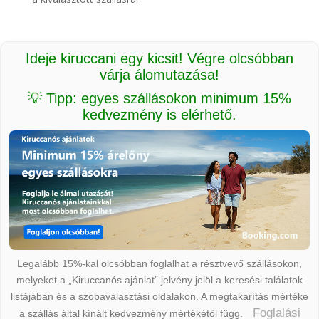
Ideje kiruccani egy kicsit! Végre olcsóbban
várja álomutazása!
💡 Tipp: egyes szállásokon minimum 15%
kedvezmény is elérhető.
Legalább 15%-kal olcsóbban foglalhat a résztvevő szállásokon,
melyeket a „Kiruccanós ajánlat” jelvény jelöl a keresési találatok
listájában és a szobaválasztási oldalakon. A megtakarítás mértéke
Foglalási
a szállás által kínált kedvezmény mértékétől függ.