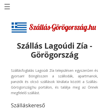
☰
Főoldal
Szállások
-
Szállásinfo.eu
Szállás Lagoúdi Zía -
Repülőjegy
Görögország
pénzvisszatérítéssel
Autóbérlés
-
Szállásfoglalás Lagoúdi Zía településen egyszerűen és
Discover
gyorsan! Böngésszen a szállodák, apartmanok,
Cars
panziók és olcsó szállások kínálata között a Szállás-
Görögország.hu portálon, és találja meg az Önnek
Transzfer
megfelelő szállást.
-
Kiwi
Szálláskereső
Taxi