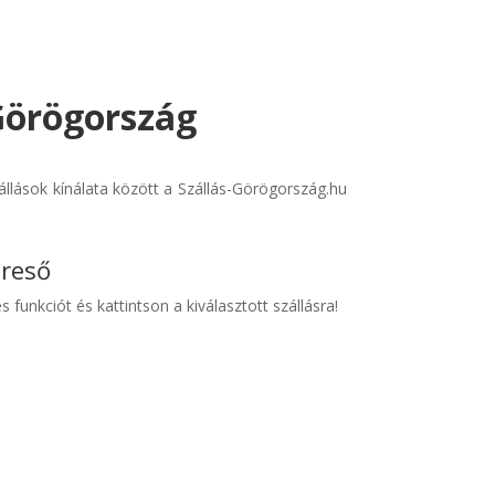
 Görögország
llások kínálata között a Szállás-Görögország.hu
ereső
s funkciót és kattintson a kiválasztott szállásra!