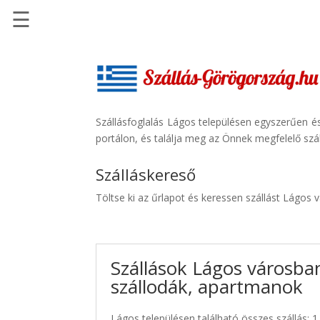
☰
Főoldal
Szállások
-
Szállásinfo.eu
Szállásfoglalás Lágos településen egyszerűen é
portálon, és találja meg az Önnek megfelelő szál
Repülőjegy
pénzvisszatérítéssel
Szálláskereső
Autóbérlés
Töltse ki az űrlapot és keressen szállást Lágos 
-
Discover
Cars
Szállások Lágos városban
Transzfer
szállodák, apartmanok
-
Kiwi
Taxi
Lágos településen található összes szállás: 1