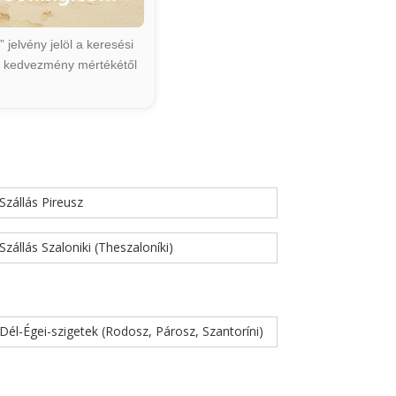
jelvény jelöl a keresési
ált kedvezmény mértékétől
Szállás Pireusz
Szállás Szaloniki (Theszaloníki)
Dél-Égei-szigetek (Rodosz, Párosz, Szantoríni)