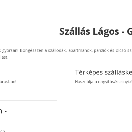
Szállás Lágos -
s gyorsan! Böngésszen a szállodák, apartmanok, panziók és olcsó szá
lást.
Térképes szállásk
városban!
Használja a nagyítás/kicsinyíté
 -
 db