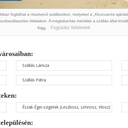
ban foglalhat a résztvevő szállásokon, melyeket a „Kiruccanós ajánlat” 
a szobaválasztási oldalakon. A megtakarítás mértéke a szállás által kín
Foglalási feltételek
függ.
városaiban:
Szállás Lárisza
Szállás Pátra
teken:
Észak-Égei-szigetek (Leszbosz, Limnosz, Híosz)
településén: