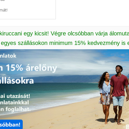
mát!
 kiruccani egy kicsit! Végre olcsóbban várja álomut
: egyes szállásokon minimum 15% kedvezmény is e