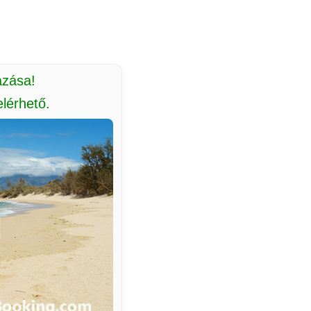
azása!
lérhető.