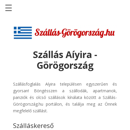
☰
Főoldal
Szállások
-
Szállásinfo.eu
Szállás Aíyira -
Repülőjegy
Görögország
pénzvisszatérítéssel
Autóbérlés
-
Szállásfoglalás Aíyira településen egyszerűen és
Discover
gyorsan! Böngésszen a szállodák, apartmanok,
Cars
panziók és olcsó szállások kínálata között a Szállás-
Görögország.hu portálon, és találja meg az Önnek
Transzfer
megfelelő szállást.
-
Kiwi
Szálláskereső
Taxi