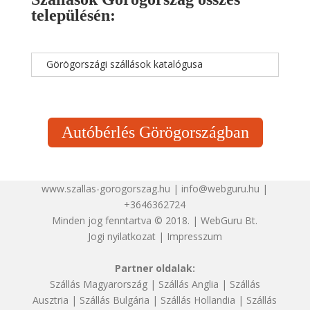
településén:
Görögországi szállások katalógusa
Autóbérlés Görögországban
www.szallas-gorogorszag.hu | info@webguru.hu |
+3646362724
Minden jog fenntartva © 2018. | WebGuru Bt.
Jogi nyilatkozat
|
Impresszum
Partner oldalak:
Szállás Magyarország
|
Szállás Anglia
|
Szállás
Ausztria
|
Szállás Bulgária
|
Szállás Hollandia
|
Szállás