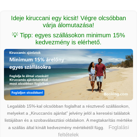
Ideje kiruccani egy kicsit! Végre olcsóbban
várja álomutazása!
💡 Tipp: egyes szállásokon minimum 15%
kedvezmény is elérhető.
Legalább 15%-kal olcsóbban foglalhat a résztvevő szállásokon,
melyeket a „Kiruccanós ajánlat” jelvény jelöl a keresési találatok
listájában és a szobaválasztási oldalakon. A megtakarítás mértéke
Foglalási
a szállás által kínált kedvezmény mértékétől függ.
feltételek