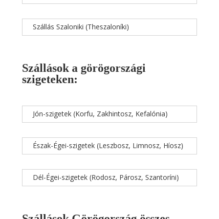
Szállás Szaloniki (Theszaloníki)
Szállások a görögországi
szigeteken:
Jón-szigetek (Korfu, Zakhintosz, Kefalónia)
Észak-Égei-szigetek (Leszbosz, Limnosz, Híosz)
Dél-Égei-szigetek (Rodosz, Párosz, Szantoríni)
Szállások Görögország összes