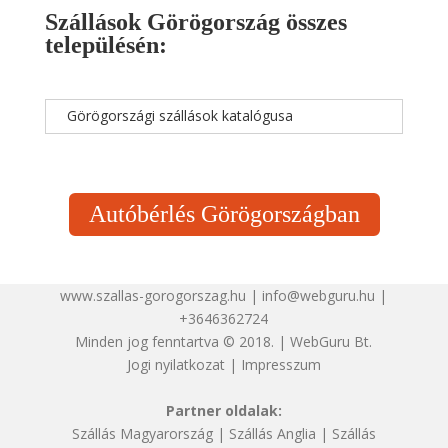
Szállások Görögország összes
településén:
Görögországi szállások katalógusa
Autóbérlés Görögországban
www.szallas-gorogorszag.hu | info@webguru.hu |
+3646362724
Minden jog fenntartva © 2018. | WebGuru Bt.
Jogi nyilatkozat
|
Impresszum
Partner oldalak:
Szállás Magyarország
|
Szállás Anglia
|
Szállás