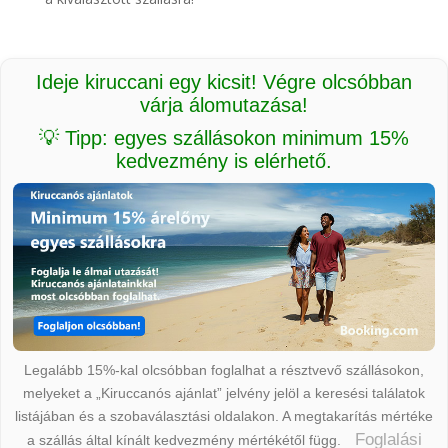
Ideje kiruccani egy kicsit! Végre olcsóbban
várja álomutazása!
💡 Tipp: egyes szállásokon minimum 15%
kedvezmény is elérhető.
Legalább 15%-kal olcsóbban foglalhat a résztvevő szállásokon,
melyeket a „Kiruccanós ajánlat” jelvény jelöl a keresési találatok
listájában és a szobaválasztási oldalakon. A megtakarítás mértéke
Foglalási
a szállás által kínált kedvezmény mértékétől függ.