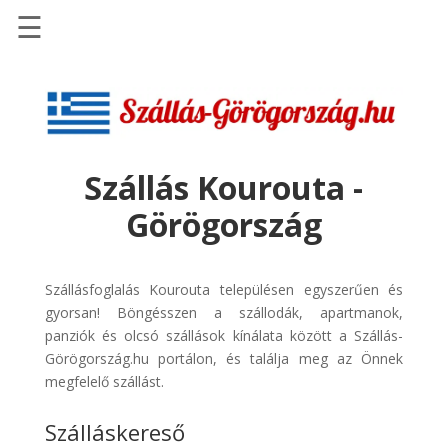
☰
Főoldal
Szállások
-
Szállásinfo.eu
Szállás Kourouta -
Repülőjegy
Görögország
pénzvisszatérítéssel
Autóbérlés
-
Szállásfoglalás Kourouta településen egyszerűen és
Discover
gyorsan! Böngésszen a szállodák, apartmanok,
Cars
panziók és olcsó szállások kínálata között a Szállás-
Görögország.hu portálon, és találja meg az Önnek
Transzfer
megfelelő szállást.
-
Kiwi
Szálláskereső
Taxi