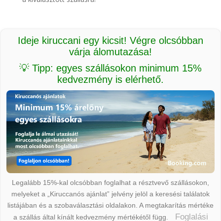
Ideje kiruccani egy kicsit! Végre olcsóbban
várja álomutazása!
💡 Tipp: egyes szállásokon minimum 15%
kedvezmény is elérhető.
Legalább 15%-kal olcsóbban foglalhat a résztvevő szállásokon,
melyeket a „Kiruccanós ajánlat” jelvény jelöl a keresési találatok
listájában és a szobaválasztási oldalakon. A megtakarítás mértéke
Foglalási
a szállás által kínált kedvezmény mértékétől függ.