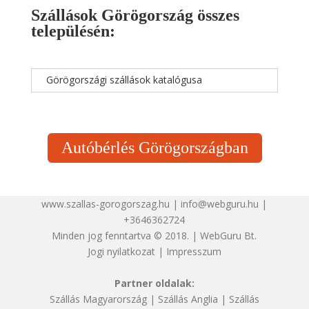
Szállások Görögország összes
településén:
Görögországi szállások katalógusa
Autóbérlés Görögországban
www.szallas-gorogorszag.hu | info@webguru.hu |
+3646362724
Minden jog fenntartva © 2018. | WebGuru Bt.
Jogi nyilatkozat
|
Impresszum
Partner oldalak:
Szállás Magyarország
|
Szállás Anglia
|
Szállás