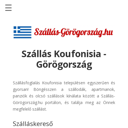
☰
Főoldal
Szállások
-
Szállásinfo.eu
Szállás Koufonisia -
Repülőjegy
Görögország
pénzvisszatérítéssel
Autóbérlés
-
Szállásfoglalás Koufonisia településen egyszerűen és
Discover
gyorsan! Böngésszen a szállodák, apartmanok,
Cars
panziók és olcsó szállások kínálata között a Szállás-
Görögország.hu portálon, és találja meg az Önnek
Transzfer
megfelelő szállást.
-
Kiwi
Szálláskereső
Taxi