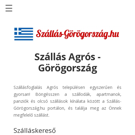
☰
Főoldal
Szállások
-
Szállásinfo.eu
Szállás Agrós -
Repülőjegy
Görögország
pénzvisszatérítéssel
Autóbérlés
-
Szállásfoglalás Agrós településen egyszerűen és
Discover
gyorsan! Böngésszen a szállodák, apartmanok,
Cars
panziók és olcsó szállások kínálata között a Szállás-
Görögország.hu portálon, és találja meg az Önnek
Transzfer
megfelelő szállást.
-
Kiwi
Szálláskereső
Taxi