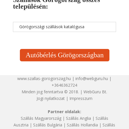
településén:
Görögországi szállások katalógusa
Autóbérlés Görögországban
www.szallas-gorogorszag.hu | info@webguru.hu |
+3646362724
Minden jog fenntartva © 2018. | WebGuru Bt.
Jogi nyilatkozat
|
Impresszum
Partner oldalak:
Szállás Magyarország
|
Szállás Anglia
|
Szállás
Ausztria
|
Szállás Bulgária
|
Szállás Hollandia
|
Szállás