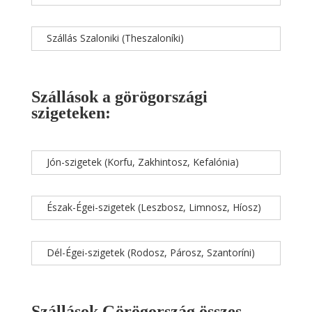
Szállás Szaloniki (Theszaloníki)
Szállások a görögországi
szigeteken:
Jón-szigetek (Korfu, Zakhintosz, Kefalónia)
Észak-Égei-szigetek (Leszbosz, Limnosz, Híosz)
Dél-Égei-szigetek (Rodosz, Párosz, Szantoríni)
Szállások Görögország összes