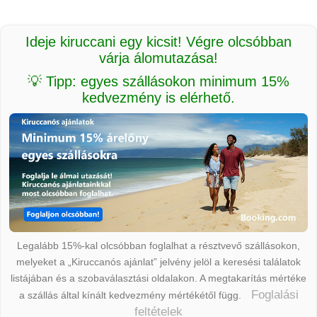
Ideje kiruccani egy kicsit! Végre olcsóbban
várja álomutazása!
💡 Tipp: egyes szállásokon minimum 15%
kedvezmény is elérhető.
Legalább 15%-kal olcsóbban foglalhat a résztvevő szállásokon,
melyeket a „Kiruccanós ajánlat” jelvény jelöl a keresési találatok
listájában és a szobaválasztási oldalakon. A megtakarítás mértéke
Foglalási
a szállás által kínált kedvezmény mértékétől függ.
feltételek