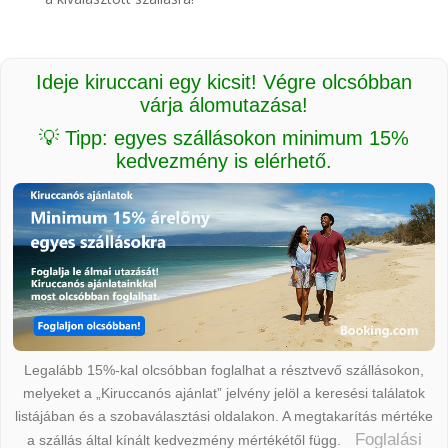
Ideje kiruccani egy kicsit! Végre olcsóbban
várja álomutazása!
💡 Tipp: egyes szállásokon minimum 15%
kedvezmény is elérhető.
Legalább 15%-kal olcsóbban foglalhat a résztvevő szállásokon,
melyeket a „Kiruccanós ajánlat” jelvény jelöl a keresési találatok
listájában és a szobaválasztási oldalakon. A megtakarítás mértéke
Foglalási
a szállás által kínált kedvezmény mértékétől függ.