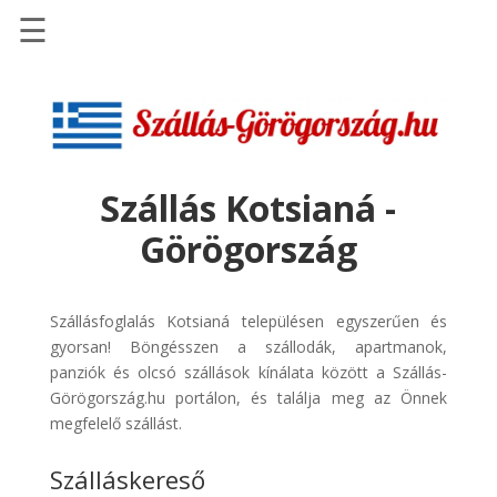
☰
Főoldal
Szállások
-
Szállásinfo.eu
Szállás Kotsianá -
Repülőjegy
Görögország
pénzvisszatérítéssel
Autóbérlés
-
Szállásfoglalás Kotsianá településen egyszerűen és
Discover
gyorsan! Böngésszen a szállodák, apartmanok,
Cars
panziók és olcsó szállások kínálata között a Szállás-
Görögország.hu portálon, és találja meg az Önnek
Transzfer
megfelelő szállást.
-
Kiwi
Szálláskereső
Taxi