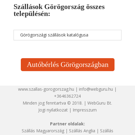
Szállások Görögország összes
településén:
Görögországi szállások katalógusa
Autóbérlés Görögországban
www.szallas-gorogorszag.hu | info@webguru.hu |
+3646362724
Minden jog fenntartva © 2018. | WebGuru Bt.
Jogi nyilatkozat
|
Impresszum
Partner oldalak:
Szállás Magyarország
|
Szállás Anglia
|
Szállás