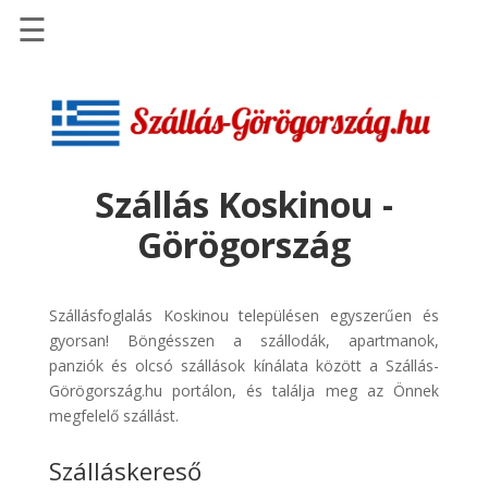
☰
Főoldal
Szállások
-
Szállásinfo.eu
Szállás Koskinou -
Repülőjegy
Görögország
pénzvisszatérítéssel
Autóbérlés
-
Szállásfoglalás Koskinou településen egyszerűen és
Discover
gyorsan! Böngésszen a szállodák, apartmanok,
Cars
panziók és olcsó szállások kínálata között a Szállás-
Görögország.hu portálon, és találja meg az Önnek
Transzfer
megfelelő szállást.
-
Kiwi
Szálláskereső
Taxi