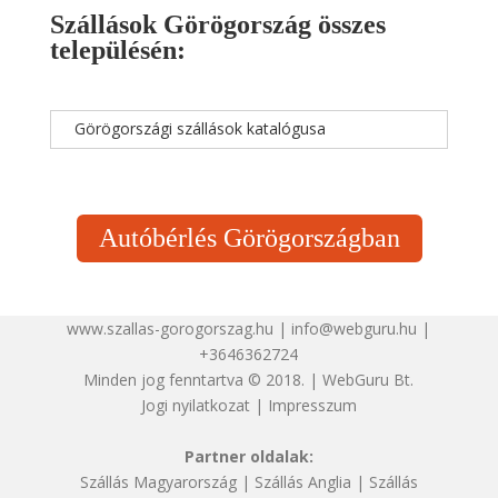
Szállások Görögország összes
településén:
Görögországi szállások katalógusa
Autóbérlés Görögországban
www.szallas-gorogorszag.hu | info@webguru.hu |
+3646362724
Minden jog fenntartva © 2018. | WebGuru Bt.
Jogi nyilatkozat
|
Impresszum
Partner oldalak:
Szállás Magyarország
|
Szállás Anglia
|
Szállás