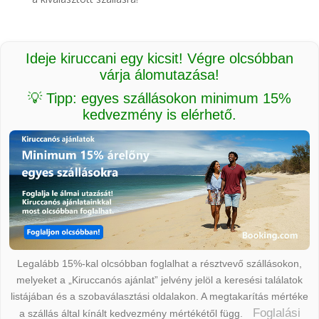
Ideje kiruccani egy kicsit! Végre olcsóbban
várja álomutazása!
💡 Tipp: egyes szállásokon minimum 15%
kedvezmény is elérhető.
Legalább 15%-kal olcsóbban foglalhat a résztvevő szállásokon,
melyeket a „Kiruccanós ajánlat” jelvény jelöl a keresési találatok
listájában és a szobaválasztási oldalakon. A megtakarítás mértéke
Foglalási
a szállás által kínált kedvezmény mértékétől függ.