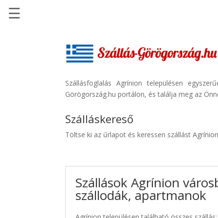
☰
Főoldal
Szállások
-
Szállásinfo.eu
Szállásfoglalás Agrínion településen egysze
Görögország.hu portálon, és találja meg az Önne
Repülőjegy
pénzvisszatérítéssel
Szálláskereső
Autóbérlés
Töltse ki az űrlapot és keressen szállást Agrínio
-
Discover
Cars
Szállások Agrínion város
Transzfer
szállodák, apartmanok
-
Kiwi
Taxi
Agrínion településen található összes szállás: