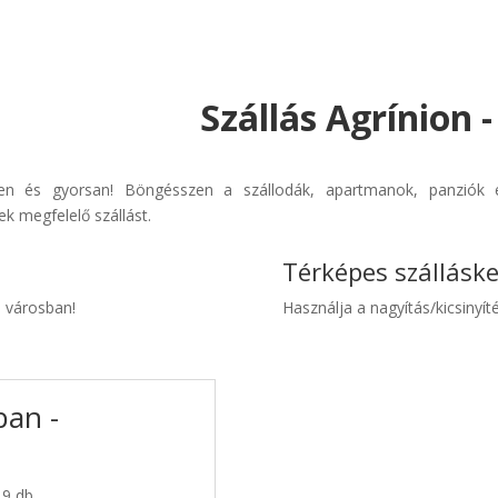
Szállás Agrínion 
rűen és gyorsan! Böngésszen a szállodák, apartmanok, panziók é
k megfelelő szállást.
Térképes szállásk
n városban!
Használja a nagyítás/kicsinyíté
ban -
 9 db