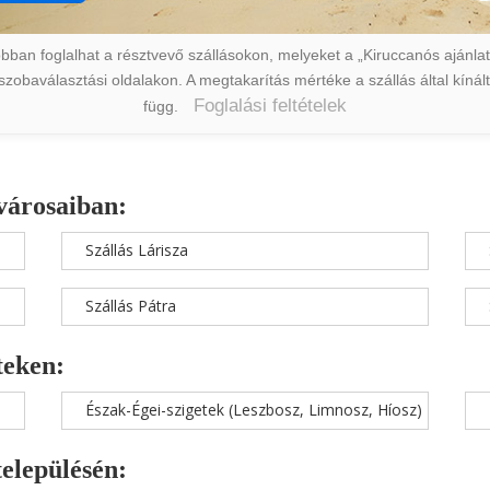
ban foglalhat a résztvevő szállásokon, melyeket a „Kiruccanós ajánlat” 
a szobaválasztási oldalakon. A megtakarítás mértéke a szállás által kín
Foglalási feltételek
függ.
városaiban:
Szállás Lárisza
Szállás Pátra
teken:
Észak-Égei-szigetek (Leszbosz, Limnosz, Híosz)
településén: