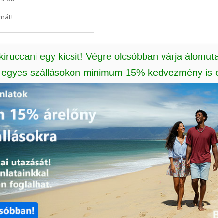
mát!
 kiruccani egy kicsit! Végre olcsóbban várja álomut
: egyes szállásokon minimum 15% kedvezmény is e