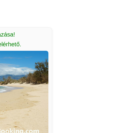
azása!
lérhető.