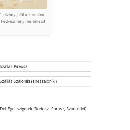
jelvény jelöl a keresési
ált kedvezmény mértékétől
Szállás Pireusz
Szállás Szaloniki (Theszaloníki)
Dél-Égei-szigetek (Rodosz, Párosz, Szantoríni)