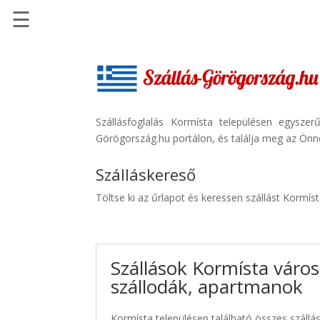
☰
Főoldal
Szállások
-
Szállásinfo.eu
Szállásfoglalás Kormísta településen egysze
Görögország.hu portálon, és találja meg az Önne
Repülőjegy
pénzvisszatérítéssel
Szálláskereső
Autóbérlés
Töltse ki az űrlapot és keressen szállást Kormís
-
Discover
Cars
Szállások Kormísta város
Transzfer
szállodák, apartmanok
-
Kiwi
Taxi
Kormísta településen található összes szállás