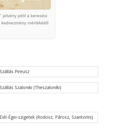
jelvény jelöl a keresési
ált kedvezmény mértékétől
Szállás Pireusz
Szállás Szaloniki (Theszaloníki)
Dél-Égei-szigetek (Rodosz, Párosz, Szantoríni)