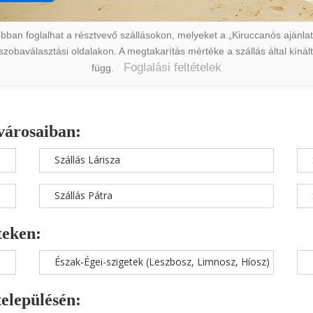
ban foglalhat a résztvevő szállásokon, melyeket a „Kiruccanós ajánlat” 
a szobaválasztási oldalakon. A megtakarítás mértéke a szállás által kín
Foglalási feltételek
függ.
városaiban:
Szállás Lárisza
Szállás Pátra
teken:
Észak-Égei-szigetek (Leszbosz, Limnosz, Híosz)
településén: