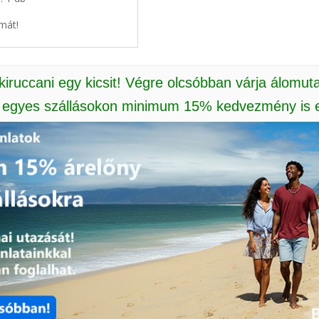
mát!
 kiruccani egy kicsit! Végre olcsóbban várja álomut
: egyes szállásokon minimum 15% kedvezmény is e