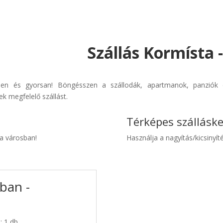
Szállás Kormísta 
rűen és gyorsan! Böngésszen a szállodák, apartmanok, panziók é
k megfelelő szállást.
Térképes szállásk
ta városban!
Használja a nagyítás/kicsinyíté
ban -
: 1 db