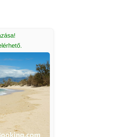
azása!
lérhető.