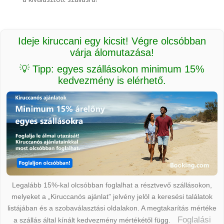
Ideje kiruccani egy kicsit! Végre olcsóbban
várja álomutazása!
💡 Tipp: egyes szállásokon minimum 15%
kedvezmény is elérhető.
Legalább 15%-kal olcsóbban foglalhat a résztvevő szállásokon,
melyeket a „Kiruccanós ajánlat” jelvény jelöl a keresési találatok
listájában és a szobaválasztási oldalakon. A megtakarítás mértéke
Foglalási
a szállás által kínált kedvezmény mértékétől függ.