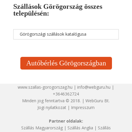
Szállások Görögország összes
településén:
Görögországi szállások katalógusa
Autóbérlés Görögországban
www.szallas-gorogorszag.hu | info@webguru.hu |
+3646362724
Minden jog fenntartva © 2018. | WebGuru Bt.
Jogi nyilatkozat
|
Impresszum
Partner oldalak:
Szállás Magyarország
|
Szállás Anglia
|
Szállás