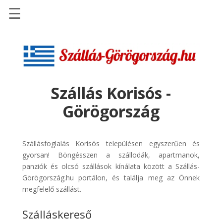
☰
Főoldal
Szállások
-
Szállásinfo.eu
Szállás Korisós -
Repülőjegy
Görögország
pénzvisszatérítéssel
Autóbérlés
-
Szállásfoglalás Korisós településen egyszerűen és
Discover
gyorsan! Böngésszen a szállodák, apartmanok,
Cars
panziók és olcsó szállások kínálata között a Szállás-
Görögország.hu portálon, és találja meg az Önnek
Transzfer
megfelelő szállást.
-
Kiwi
Szálláskereső
Taxi