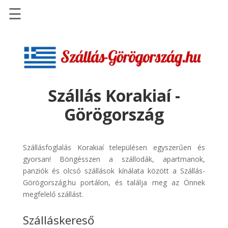
☰
Főoldal
Szállások
-
Szállásinfo.eu
Szállás Korakiaí -
Repülőjegy
Görögország
pénzvisszatérítéssel
Autóbérlés
-
Szállásfoglalás Korakiaí településen egyszerűen és
Discover
gyorsan! Böngésszen a szállodák, apartmanok,
Cars
panziók és olcsó szállások kínálata között a Szállás-
Görögország.hu portálon, és találja meg az Önnek
Transzfer
megfelelő szállást.
-
Kiwi
Szálláskereső
Taxi