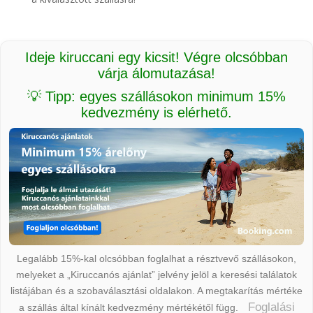
Ideje kiruccani egy kicsit! Végre olcsóbban
várja álomutazása!
💡 Tipp: egyes szállásokon minimum 15%
kedvezmény is elérhető.
Legalább 15%-kal olcsóbban foglalhat a résztvevő szállásokon,
melyeket a „Kiruccanós ajánlat” jelvény jelöl a keresési találatok
listájában és a szobaválasztási oldalakon. A megtakarítás mértéke
Foglalási
a szállás által kínált kedvezmény mértékétől függ.