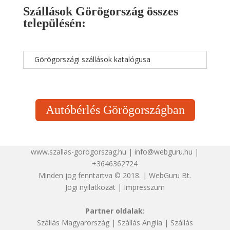
Szállások Görögország összes
településén:
Görögországi szállások katalógusa
Autóbérlés Görögországban
www.szallas-gorogorszag.hu | info@webguru.hu |
+3646362724
Minden jog fenntartva © 2018. | WebGuru Bt.
Jogi nyilatkozat
|
Impresszum
Partner oldalak:
Szállás Magyarország
|
Szállás Anglia
|
Szállás