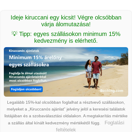
Ideje kiruccani egy kicsit! Végre olcsóbban
várja álomutazása!
💡 Tipp: egyes szállásokon minimum 15%
kedvezmény is elérhető.
Legalább 15%-kal olcsóbban foglalhat a résztvevő szállásokon,
melyeket a „Kiruccanós ajánlat” jelvény jelöl a keresési találatok
listájában és a szobaválasztási oldalakon. A megtakarítás mértéke
Foglalási
a szállás által kínált kedvezmény mértékétől függ.
feltételek