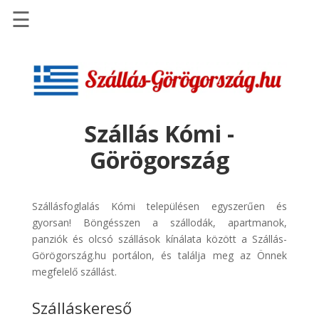
☰
Főoldal
Szállások
-
Szállásinfo.eu
Szállás Kómi -
Repülőjegy
Görögország
pénzvisszatérítéssel
Autóbérlés
-
Szállásfoglalás Kómi településen egyszerűen és
Discover
gyorsan! Böngésszen a szállodák, apartmanok,
Cars
panziók és olcsó szállások kínálata között a Szállás-
Görögország.hu portálon, és találja meg az Önnek
Transzfer
megfelelő szállást.
-
Kiwi
Szálláskereső
Taxi