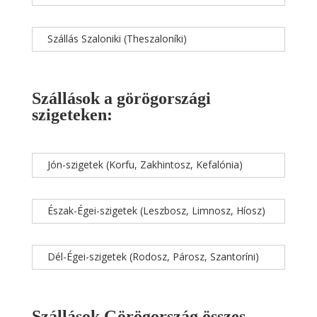
Szállás Szaloniki (Theszaloníki)
Szállások a görögországi
szigeteken:
Jón-szigetek (Korfu, Zakhintosz, Kefalónia)
Észak-Égei-szigetek (Leszbosz, Limnosz, Híosz)
Dél-Égei-szigetek (Rodosz, Párosz, Szantoríni)
Szállások Görögország összes