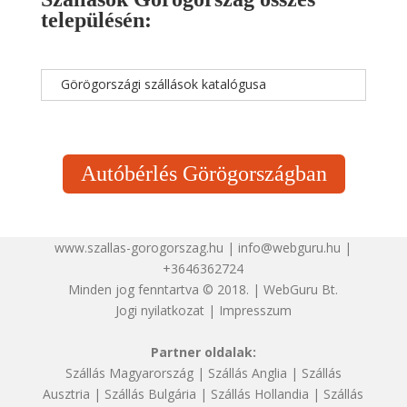
településén:
Görögországi szállások katalógusa
Autóbérlés Görögországban
www.szallas-gorogorszag.hu | info@webguru.hu |
+3646362724
Minden jog fenntartva © 2018. | WebGuru Bt.
Jogi nyilatkozat
|
Impresszum
Partner oldalak:
Szállás Magyarország
|
Szállás Anglia
|
Szállás
Ausztria
|
Szállás Bulgária
|
Szállás Hollandia
|
Szállás