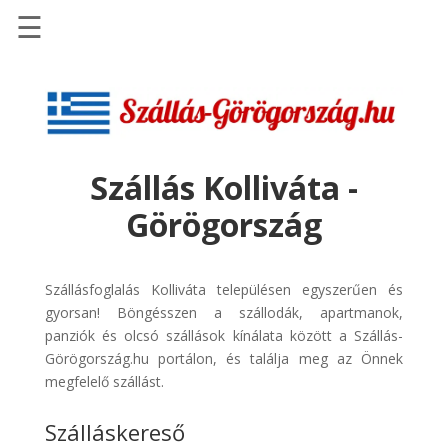
☰
Főoldal
Szállások
-
Szállásinfo.eu
Szállás Kolliváta -
Repülőjegy
Görögország
pénzvisszatérítéssel
Autóbérlés
-
Szállásfoglalás Kolliváta településen egyszerűen és
Discover
gyorsan! Böngésszen a szállodák, apartmanok,
Cars
panziók és olcsó szállások kínálata között a Szállás-
Görögország.hu portálon, és találja meg az Önnek
Transzfer
megfelelő szállást.
-
Kiwi
Szálláskereső
Taxi