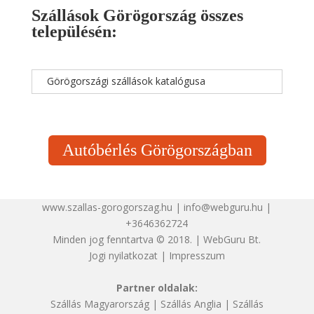
Szállások Görögország összes
településén:
Görögországi szállások katalógusa
Autóbérlés Görögországban
www.szallas-gorogorszag.hu | info@webguru.hu |
+3646362724
Minden jog fenntartva © 2018. | WebGuru Bt.
Jogi nyilatkozat
|
Impresszum
Partner oldalak:
Szállás Magyarország
|
Szállás Anglia
|
Szállás