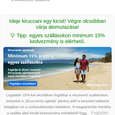
Ideje kiruccani egy kicsit! Végre olcsóbban
várja álomutazása!
💡 Tipp: egyes szállásokon minimum 15%
kedvezmény is elérhető.
Legalább 15%-kal olcsóbban foglalhat a résztvevő szállásokon,
melyeket a „Kiruccanós ajánlat” jelvény jelöl a keresési találatok
listájában és a szobaválasztási oldalakon. A megtakarítás mértéke
Foglalási
a szállás által kínált kedvezmény mértékétől függ.