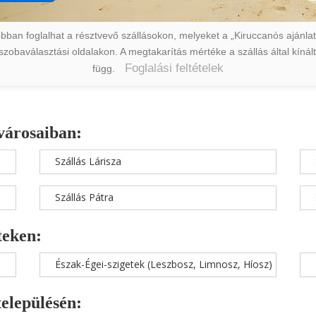
ban foglalhat a résztvevő szállásokon, melyeket a „Kiruccanós ajánlat” 
a szobaválasztási oldalakon. A megtakarítás mértéke a szállás által kín
Foglalási feltételek
függ.
városaiban:
Szállás Lárisza
Szállás Pátra
teken:
Észak-Égei-szigetek (Leszbosz, Limnosz, Híosz)
településén: