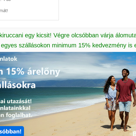
mát!
 kiruccani egy kicsit! Végre olcsóbban várja álomut
: egyes szállásokon minimum 15% kedvezmény is e