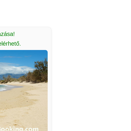
azása!
lérhető.