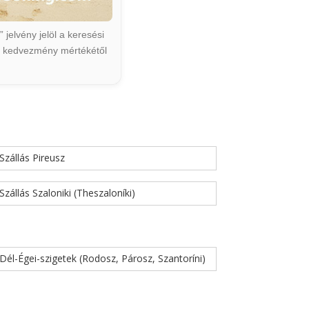
jelvény jelöl a keresési
ált kedvezmény mértékétől
Szállás Pireusz
Szállás Szaloniki (Theszaloníki)
Dél-Égei-szigetek (Rodosz, Párosz, Szantoríni)