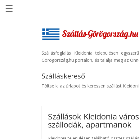
☰
Főoldal
Szállások
-
Szállásinfo.eu
Szállásfoglalás Kleidonia településen egysz
Görögország.hu portálon, és találja meg az Önne
Repülőjegy
pénzvisszatérítéssel
Szálláskereső
Autóbérlés
Töltse ki az űrlapot és keressen szállást Kleidon
-
Discover
Cars
Szállások Kleidonia váro
Transzfer
szállodák, apartmanok
-
Kiwi
Taxi
Kleidonia településen található összes szállás