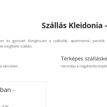
Szállás Kleidonia
erűen és gyorsan! Böngésszen a szállodák, apartmanok, panziók é
k megfelelő szállást.
Térképes szállásk
ia városban!
Használja a nagyítás/kicsinyíté
sban -
: 4 db