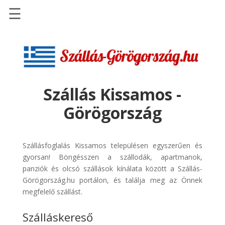
☰
Főoldal
Szállások
-
Szállásinfo.eu
Szállás Kissamos -
Repülőjegy
Görögország
pénzvisszatérítéssel
Autóbérlés
-
Szállásfoglalás Kissamos településen egyszerűen és
Discover
gyorsan! Böngésszen a szállodák, apartmanok,
Cars
panziók és olcsó szállások kínálata között a Szállás-
Görögország.hu portálon, és találja meg az Önnek
Transzfer
megfelelő szállást.
-
Kiwi
Szálláskereső
Taxi