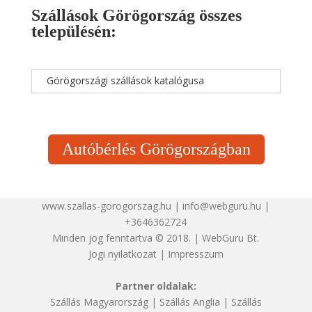
Szállások Görögország összes
településén:
Görögországi szállások katalógusa
Autóbérlés Görögországban
www.szallas-gorogorszag.hu | info@webguru.hu |
+3646362724
Minden jog fenntartva © 2018. | WebGuru Bt.
Jogi nyilatkozat
|
Impresszum
Partner oldalak:
Szállás Magyarország
|
Szállás Anglia
|
Szállás