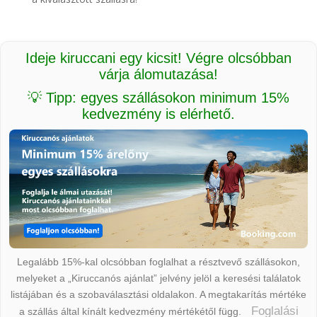
Ideje kiruccani egy kicsit! Végre olcsóbban
várja álomutazása!
💡 Tipp: egyes szállásokon minimum 15%
kedvezmény is elérhető.
Legalább 15%-kal olcsóbban foglalhat a résztvevő szállásokon,
melyeket a „Kiruccanós ajánlat” jelvény jelöl a keresési találatok
listájában és a szobaválasztási oldalakon. A megtakarítás mértéke
Foglalási
a szállás által kínált kedvezmény mértékétől függ.