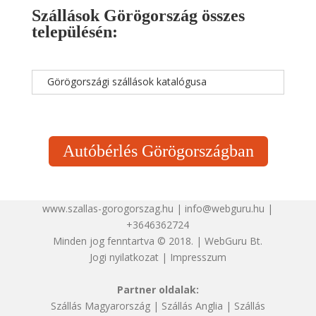
Szállások Görögország összes
településén:
Görögországi szállások katalógusa
Autóbérlés Görögországban
www.szallas-gorogorszag.hu | info@webguru.hu |
+3646362724
Minden jog fenntartva © 2018. | WebGuru Bt.
Jogi nyilatkozat
|
Impresszum
Partner oldalak:
Szállás Magyarország
|
Szállás Anglia
|
Szállás