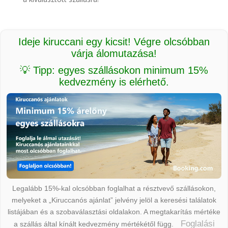
Ideje kiruccani egy kicsit! Végre olcsóbban
várja álomutazása!
💡 Tipp: egyes szállásokon minimum 15%
kedvezmény is elérhető.
Legalább 15%-kal olcsóbban foglalhat a résztvevő szállásokon,
melyeket a „Kiruccanós ajánlat” jelvény jelöl a keresési találatok
listájában és a szobaválasztási oldalakon. A megtakarítás mértéke
Foglalási
a szállás által kínált kedvezmény mértékétől függ.