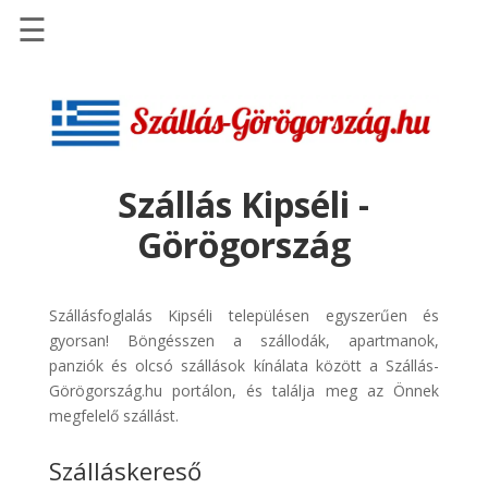
☰
Főoldal
Szállások
-
Szállásinfo.eu
Szállás Kipséli -
Repülőjegy
Görögország
pénzvisszatérítéssel
Autóbérlés
-
Szállásfoglalás Kipséli településen egyszerűen és
Discover
gyorsan! Böngésszen a szállodák, apartmanok,
Cars
panziók és olcsó szállások kínálata között a Szállás-
Görögország.hu portálon, és találja meg az Önnek
Transzfer
megfelelő szállást.
-
Kiwi
Szálláskereső
Taxi