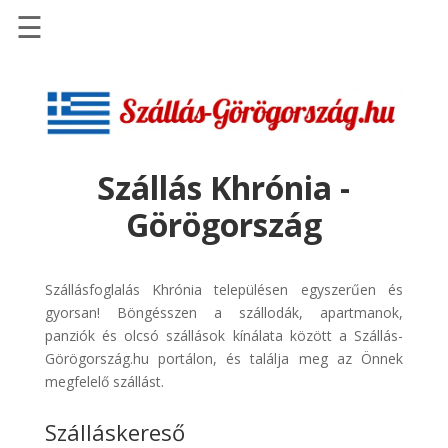
☰
Főoldal
Szállások
-
Szállásinfo.eu
Szállás Khrónia -
Repülőjegy
Görögország
pénzvisszatérítéssel
Autóbérlés
-
Szállásfoglalás Khrónia településen egyszerűen és
Discover
gyorsan! Böngésszen a szállodák, apartmanok,
Cars
panziók és olcsó szállások kínálata között a Szállás-
Görögország.hu portálon, és találja meg az Önnek
Transzfer
megfelelő szállást.
-
Kiwi
Szálláskereső
Taxi