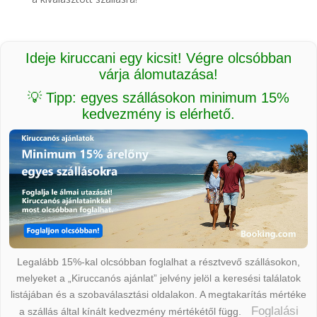
Ideje kiruccani egy kicsit! Végre olcsóbban
várja álomutazása!
💡 Tipp: egyes szállásokon minimum 15%
kedvezmény is elérhető.
Legalább 15%-kal olcsóbban foglalhat a résztvevő szállásokon,
melyeket a „Kiruccanós ajánlat” jelvény jelöl a keresési találatok
listájában és a szobaválasztási oldalakon. A megtakarítás mértéke
Foglalási
a szállás által kínált kedvezmény mértékétől függ.