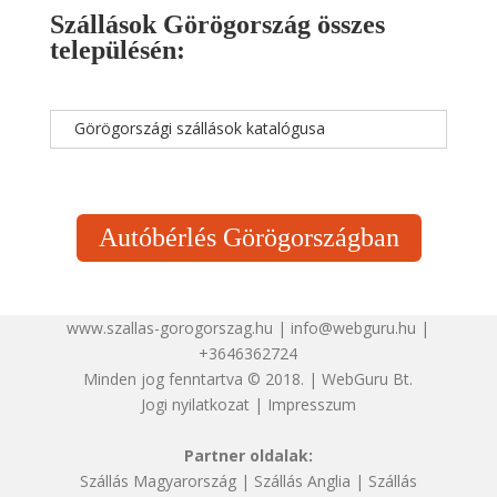
Szállások Görögország összes
településén:
Görögországi szállások katalógusa
Autóbérlés Görögországban
www.szallas-gorogorszag.hu | info@webguru.hu |
+3646362724
Minden jog fenntartva © 2018. | WebGuru Bt.
Jogi nyilatkozat
|
Impresszum
Partner oldalak:
Szállás Magyarország
|
Szállás Anglia
|
Szállás