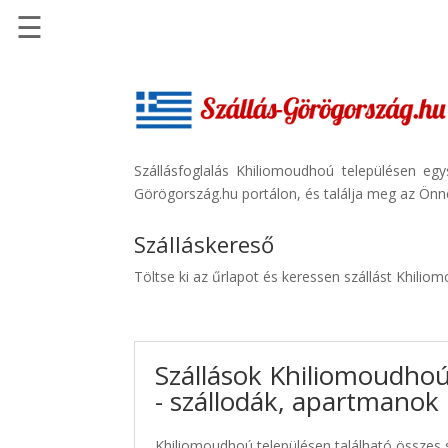
☰
Főoldal
Szállások
-
Szállásinfo.eu
Szállásfoglalás Khiliomoudhoú településen eg
Görögország.hu portálon, és találja meg az Önne
Repülőjegy
pénzvisszatérítéssel
Szálláskereső
Autóbérlés
Töltse ki az űrlapot és keressen szállást Khili
-
Discover
Cars
Szállások Khiliomoudho
Transzfer
- szállodák, apartmanok
-
Kiwi
Taxi
Khiliomoudhoú településen található összes s