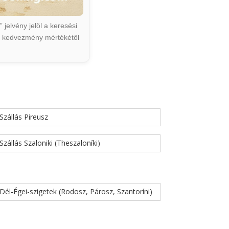
jelvény jelöl a keresési
ált kedvezmény mértékétől
Szállás Pireusz
Szállás Szaloniki (Theszaloníki)
Dél-Égei-szigetek (Rodosz, Párosz, Szantoríni)