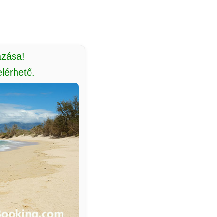
azása!
lérhető.