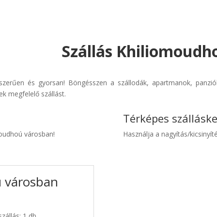
Szállás Khiliomoudh
yszerűen és gyorsan! Böngésszen a szállodák, apartmanok, panziók 
k megfelelő szállást.
Térképes szállásk
omoudhoú városban!
Használja a nagyítás/kicsinyíté
ú városban
zállás: 1 db