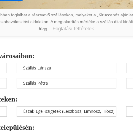
ban foglalhat a résztvevő szállásokon, melyeket a „Kiruccanós ajánlat” 
a szobaválasztási oldalakon. A megtakarítás mértéke a szállás által kín
Foglalási feltételek
függ.
városaiban:
Szállás Lárisza
Szállás Pátra
teken:
Észak-Égei-szigetek (Leszbosz, Limnosz, Híosz)
településén: