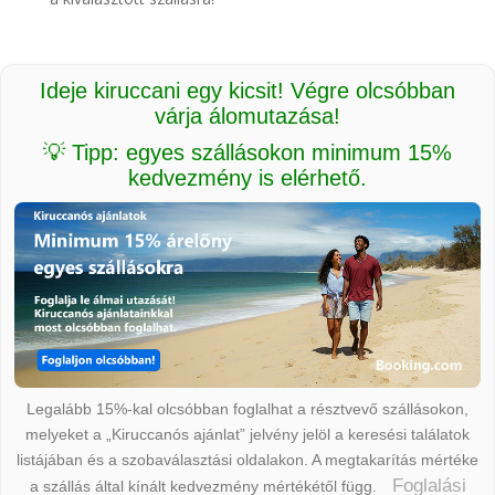
Ideje kiruccani egy kicsit! Végre olcsóbban
várja álomutazása!
💡 Tipp: egyes szállásokon minimum 15%
kedvezmény is elérhető.
Legalább 15%-kal olcsóbban foglalhat a résztvevő szállásokon,
melyeket a „Kiruccanós ajánlat” jelvény jelöl a keresési találatok
listájában és a szobaválasztási oldalakon. A megtakarítás mértéke
Foglalási
a szállás által kínált kedvezmény mértékétől függ.