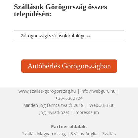
Szállások Görögország összes
településén:
Görögországi szállások katalógusa
Autóbérlés Görögországban
www.szallas-gorogorszag.hu | info@webguru.hu |
+3646362724
Minden jog fenntartva © 2018. | WebGuru Bt.
Jogi nyilatkozat
|
Impresszum
Partner oldalak:
Szállás Magyarország
|
Szállás Anglia
|
Szállás