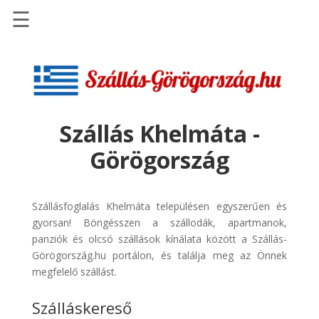
☰
Főoldal
Szállások
-
Szállásinfo.eu
Szállás Khelmáta -
Repülőjegy
Görögország
pénzvisszatérítéssel
Autóbérlés
-
Szállásfoglalás Khelmáta településen egyszerűen és
Discover
gyorsan! Böngésszen a szállodák, apartmanok,
Cars
panziók és olcsó szállások kínálata között a Szállás-
Görögország.hu portálon, és találja meg az Önnek
Transzfer
megfelelő szállást.
-
Kiwi
Szálláskereső
Taxi