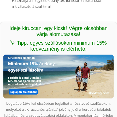
Használja a nagyítás/kicsinyítés funkciót és kattintson
a kiválasztott szállásra!
Ideje kiruccani egy kicsit! Végre olcsóbban
várja álomutazása!
💡 Tipp: egyes szállásokon minimum 15%
kedvezmény is elérhető.
Legalább 15%-kal olcsóbban foglalhat a résztvevő szállásokon,
melyeket a „Kiruccanós ajánlat” jelvény jelöl a keresési találatok
listájában és a szobaválasztási oldalakon. A megtakarítás mértéke