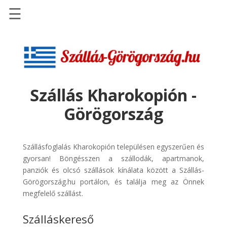
☰
Főoldal
Szállások
-
Szállásinfo.eu
Szállás Kharokopión -
Repülőjegy
Görögország
pénzvisszatérítéssel
Autóbérlés
-
Szállásfoglalás Kharokopión településen egyszerűen és
Discover
gyorsan! Böngésszen a szállodák, apartmanok,
Cars
panziók és olcsó szállások kínálata között a Szállás-
Görögország.hu portálon, és találja meg az Önnek
Transzfer
megfelelő szállást.
-
Kiwi
Szálláskereső
Taxi