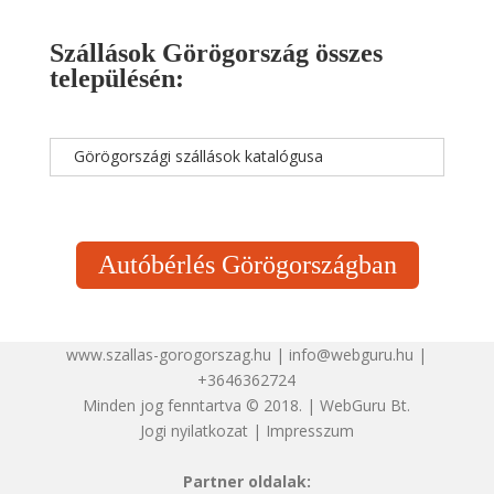
Szállások Görögország összes
településén:
Görögországi szállások katalógusa
Autóbérlés Görögországban
www.szallas-gorogorszag.hu | info@webguru.hu |
+3646362724
Minden jog fenntartva © 2018. | WebGuru Bt.
Jogi nyilatkozat
|
Impresszum
Partner oldalak: