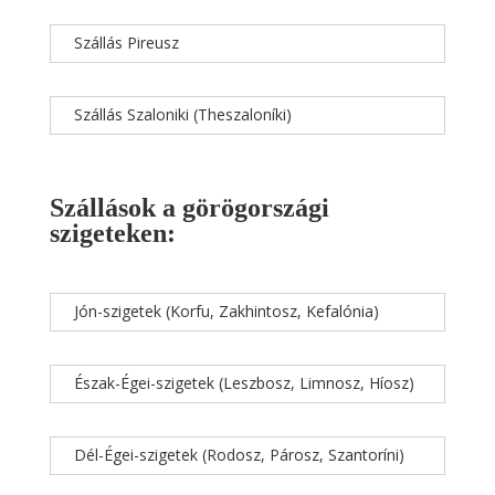
Szállás Pireusz
Szállás Szaloniki (Theszaloníki)
Szállások a görögországi
szigeteken:
Jón-szigetek (Korfu, Zakhintosz, Kefalónia)
Észak-Égei-szigetek (Leszbosz, Limnosz, Híosz)
Dél-Égei-szigetek (Rodosz, Párosz, Szantoríni)