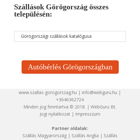
Szállások Görögország összes
településén:
Görögországi szállások katalógusa
Autóbérlés Görögországban
www.szallas-gorogorszag.hu | info@webguru.hu |
+3646362724
Minden jog fenntartva © 2018. | WebGuru Bt.
Jogi nyilatkozat
|
Impresszum
Partner oldalak:
Szállás Magyarország
|
Szállás Anglia
|
Szállás