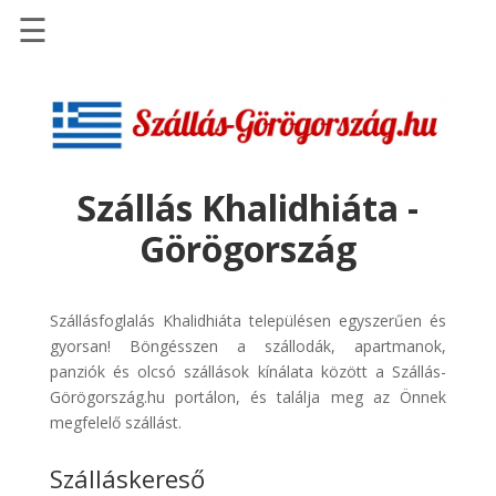
☰
Főoldal
Szállások
-
Szállásinfo.eu
Szállás Khalidhiáta -
Repülőjegy
Görögország
pénzvisszatérítéssel
Autóbérlés
-
Szállásfoglalás Khalidhiáta településen egyszerűen és
Discover
gyorsan! Böngésszen a szállodák, apartmanok,
Cars
panziók és olcsó szállások kínálata között a Szállás-
Görögország.hu portálon, és találja meg az Önnek
Transzfer
megfelelő szállást.
-
Kiwi
Szálláskereső
Taxi