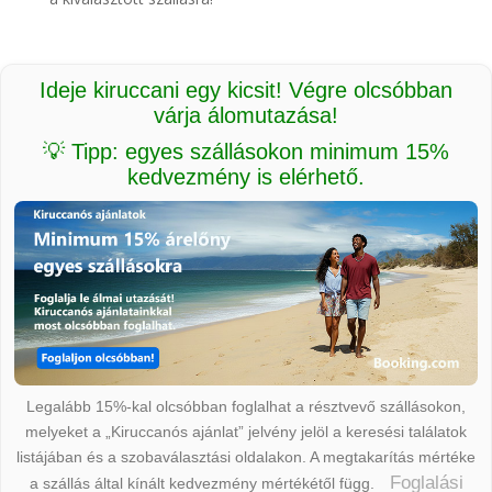
Ideje kiruccani egy kicsit! Végre olcsóbban
várja álomutazása!
💡 Tipp: egyes szállásokon minimum 15%
kedvezmény is elérhető.
Legalább 15%-kal olcsóbban foglalhat a résztvevő szállásokon,
melyeket a „Kiruccanós ajánlat” jelvény jelöl a keresési találatok
listájában és a szobaválasztási oldalakon. A megtakarítás mértéke
Foglalási
a szállás által kínált kedvezmény mértékétől függ.