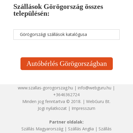
Szállások Görögország összes
településén:
Görögországi szállások katalógusa
Autóbérlés Görögországban
www.szallas-gorogorszag.hu | info@webguru.hu |
+3646362724
Minden jog fenntartva © 2018. | WebGuru Bt.
Jogi nyilatkozat
|
Impresszum
Partner oldalak:
Szállás Magyarország
|
Szállás Anglia
|
Szállás