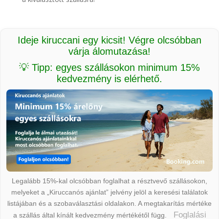
Ideje kiruccani egy kicsit! Végre olcsóbban
várja álomutazása!
💡 Tipp: egyes szállásokon minimum 15%
kedvezmény is elérhető.
Legalább 15%-kal olcsóbban foglalhat a résztvevő szállásokon,
melyeket a „Kiruccanós ajánlat” jelvény jelöl a keresési találatok
listájában és a szobaválasztási oldalakon. A megtakarítás mértéke
Foglalási
a szállás által kínált kedvezmény mértékétől függ.