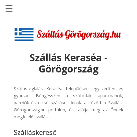
☰
Főoldal
Szállások
-
Szállásinfo.eu
Szállás Keraséa -
Repülőjegy
Görögország
pénzvisszatérítéssel
Autóbérlés
-
Szállásfoglalás Keraséa településen egyszerűen és
Discover
gyorsan! Böngésszen a szállodák, apartmanok,
Cars
panziók és olcsó szállások kínálata között a Szállás-
Görögország.hu portálon, és találja meg az Önnek
Transzfer
megfelelő szállást.
-
Kiwi
Szálláskereső
Taxi