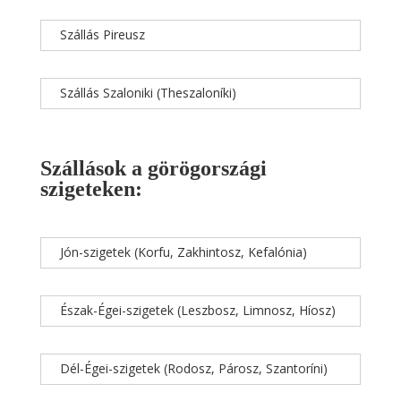
Szállás Pireusz
Szállás Szaloniki (Theszaloníki)
Szállások a görögországi
szigeteken:
Jón-szigetek (Korfu, Zakhintosz, Kefalónia)
Észak-Égei-szigetek (Leszbosz, Limnosz, Híosz)
Dél-Égei-szigetek (Rodosz, Párosz, Szantoríni)