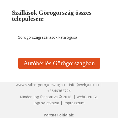
Szállások Görögország összes
településén:
Görögországi szállások katalógusa
Autóbérlés Görögországban
www.szallas-gorogorszag.hu | info@webguru.hu |
+3646362724
Minden jog fenntartva © 2018. | WebGuru Bt.
Jogi nyilatkozat
|
Impresszum
Partner oldalak: