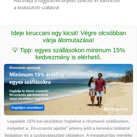
Használja a nagyítás/kicsinyítés funkciót és kattintson
a kiválasztott szállásra!
Ideje kiruccani egy kicsit! Végre olcsóbban
várja álomutazása!
💡 Tipp: egyes szállásokon minimum 15%
kedvezmény is elérhető.
Legalább 15%-kal olcsóbban foglalhat a résztvevő szállásokon,
melyeket a „Kiruccanós ajánlat” jelvény jelöl a keresési találatok
listájában és a szobaválasztási oldalakon. A megtakarítás mértéke