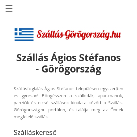
☰
Főoldal
Szállások
-
Szállásinfo.eu
Szállás Ágios Stéfanos
Repülőjegy
- Görögország
pénzvisszatérítéssel
Autóbérlés
-
Szállásfoglalás Ágios Stéfanos településen egyszerűen
Discover
és gyorsan! Böngésszen a szállodák, apartmanok,
Cars
panziók és olcsó szállások kínálata között a Szállás-
Görögország.hu portálon, és találja meg az Önnek
Transzfer
megfelelő szállást.
-
Kiwi
Szálláskereső
Taxi