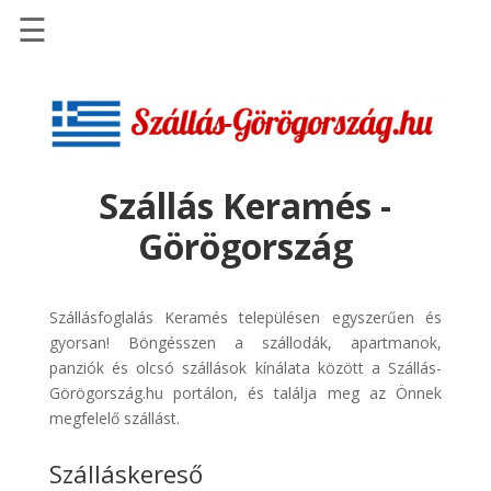
☰
Főoldal
Szállások
-
Szállásinfo.eu
Szállás Keramés -
Repülőjegy
Görögország
pénzvisszatérítéssel
Autóbérlés
-
Szállásfoglalás Keramés településen egyszerűen és
Discover
gyorsan! Böngésszen a szállodák, apartmanok,
Cars
panziók és olcsó szállások kínálata között a Szállás-
Görögország.hu portálon, és találja meg az Önnek
Transzfer
megfelelő szállást.
-
Kiwi
Szálláskereső
Taxi