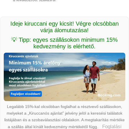
Ideje kiruccani egy kicsit! Végre olcsóbban
várja álomutazása!
💡 Tipp: egyes szállásokon minimum 15%
kedvezmény is elérhető.
Legalább 15%-kal olcsóbban foglalhat a résztvevő szállásokon,
melyeket a „Kiruccanós ajánlat” jelvény jelöl a keresési találatok
listájában és a szobaválasztási oldalakon. A megtakarítás mértéke
Foglalási
a szállás által kínált kedvezmény mértékétől függ.