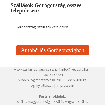
Szállások Görögország összes
településén:
Görögországi szállások katalógusa
Autóbérlés Görögországban
www.szallas-gorogorszag.hu | info@webguru.hu |
+3646362724
Minden jog fenntartva © 2018. | WebGuru Bt.
Jogi nyilatkozat
|
Impresszum
Partner oldalak:
Szállás Magyarország
|
Szállás Anglia
|
Szállás