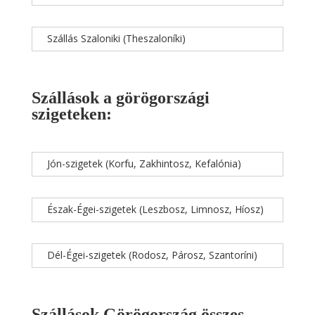
Szállás Szaloniki (Theszaloníki)
Szállások a görögországi
szigeteken:
Jón-szigetek (Korfu, Zakhintosz, Kefalónia)
Észak-Égei-szigetek (Leszbosz, Limnosz, Híosz)
Dél-Égei-szigetek (Rodosz, Párosz, Szantoríni)
Szállások Görögország összes