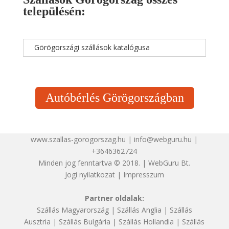
településén:
Görögországi szállások katalógusa
Autóbérlés Görögországban
www.szallas-gorogorszag.hu | info@webguru.hu |
+3646362724
Minden jog fenntartva © 2018. | WebGuru Bt.
Jogi nyilatkozat
|
Impresszum
Partner oldalak:
Szállás Magyarország
|
Szállás Anglia
|
Szállás
Ausztria
|
Szállás Bulgária
|
Szállás Hollandia
|
Szállás