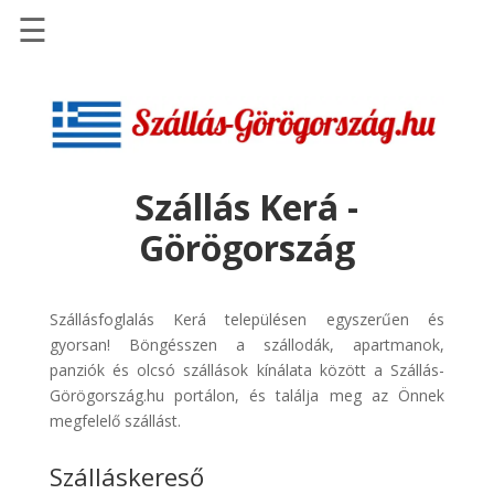
☰
Főoldal
Szállások
-
Szállásinfo.eu
Szállás Kerá -
Repülőjegy
Görögország
pénzvisszatérítéssel
Autóbérlés
-
Szállásfoglalás Kerá településen egyszerűen és
Discover
gyorsan! Böngésszen a szállodák, apartmanok,
Cars
panziók és olcsó szállások kínálata között a Szállás-
Görögország.hu portálon, és találja meg az Önnek
Transzfer
megfelelő szállást.
-
Kiwi
Szálláskereső
Taxi