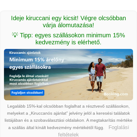
Ideje kiruccani egy kicsit! Végre olcsóbban
várja álomutazása!
💡 Tipp: egyes szállásokon minimum 15%
kedvezmény is elérhető.
Legalább 15%-kal olcsóbban foglalhat a résztvevő szállásokon,
melyeket a „Kiruccanós ajánlat” jelvény jelöl a keresési találatok
listájában és a szobaválasztási oldalakon. A megtakarítás mértéke
Foglalási
a szállás által kínált kedvezmény mértékétől függ.
feltételek