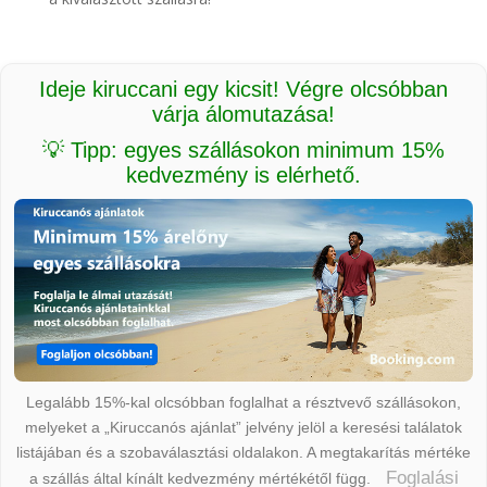
Ideje kiruccani egy kicsit! Végre olcsóbban
várja álomutazása!
💡 Tipp: egyes szállásokon minimum 15%
kedvezmény is elérhető.
Legalább 15%-kal olcsóbban foglalhat a résztvevő szállásokon,
melyeket a „Kiruccanós ajánlat” jelvény jelöl a keresési találatok
listájában és a szobaválasztási oldalakon. A megtakarítás mértéke
Foglalási
a szállás által kínált kedvezmény mértékétől függ.