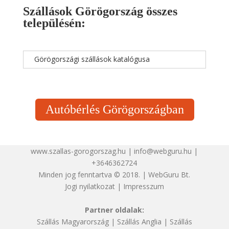
Szállások Görögország összes
településén:
Görögországi szállások katalógusa
Autóbérlés Görögországban
www.szallas-gorogorszag.hu | info@webguru.hu |
+3646362724
Minden jog fenntartva © 2018. | WebGuru Bt.
Jogi nyilatkozat
|
Impresszum
Partner oldalak:
Szállás Magyarország
|
Szállás Anglia
|
Szállás