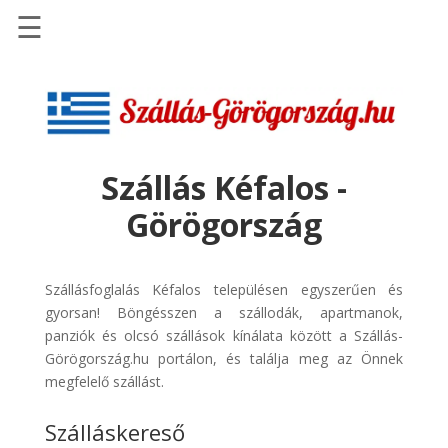
☰
Főoldal
Szállások
-
Szállásinfo.eu
Szállás Kéfalos -
Repülőjegy
Görögország
pénzvisszatérítéssel
Autóbérlés
-
Szállásfoglalás Kéfalos településen egyszerűen és
Discover
gyorsan! Böngésszen a szállodák, apartmanok,
Cars
panziók és olcsó szállások kínálata között a Szállás-
Görögország.hu portálon, és találja meg az Önnek
Transzfer
megfelelő szállást.
-
Kiwi
Szálláskereső
Taxi