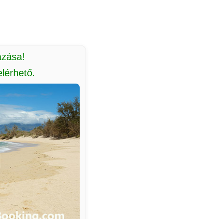
azása!
lérhető.