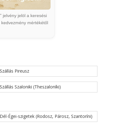
jelvény jelöl a keresési
ált kedvezmény mértékétől
Szállás Pireusz
Szállás Szaloniki (Theszaloníki)
Dél-Égei-szigetek (Rodosz, Párosz, Szantoríni)