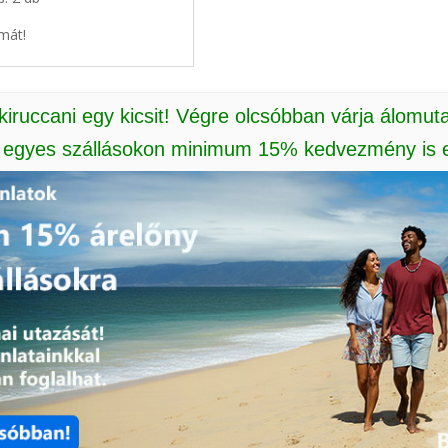
mát!
 kiruccani egy kicsit! Végre olcsóbban várja álomut
: egyes szállásokon minimum 15% kedvezmény is e