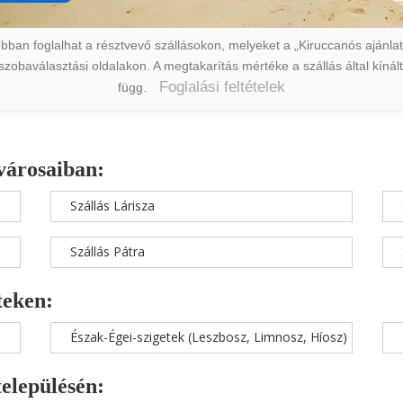
ban foglalhat a résztvevő szállásokon, melyeket a „Kiruccanós ajánlat” 
a szobaválasztási oldalakon. A megtakarítás mértéke a szállás által kín
Foglalási feltételek
függ.
városaiban:
Szállás Lárisza
Szállás Pátra
teken:
Észak-Égei-szigetek (Leszbosz, Limnosz, Híosz)
településén: