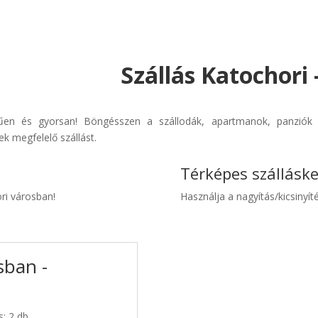
Szállás Katochori
erűen és gyorsan! Böngésszen a szállodák, apartmanok, panziók é
k megfelelő szállást.
Térképes szállásk
ori városban!
Használja a nagyítás/kicsinyíté
sban -
s: 2 db