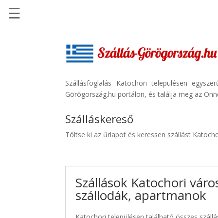
☰
Főoldal
Szállások
-
Szállásinfo.eu
Szállásfoglalás Katochori településen egysz
Görögország.hu portálon, és találja meg az Önne
Repülőjegy
pénzvisszatérítéssel
Szálláskereső
Autóbérlés
Töltse ki az űrlapot és keressen szállást Katoch
-
Discover
Cars
Szállások Katochori váro
Transzfer
szállodák, apartmanok
-
Kiwi
Taxi
Katochori településen található összes szállá