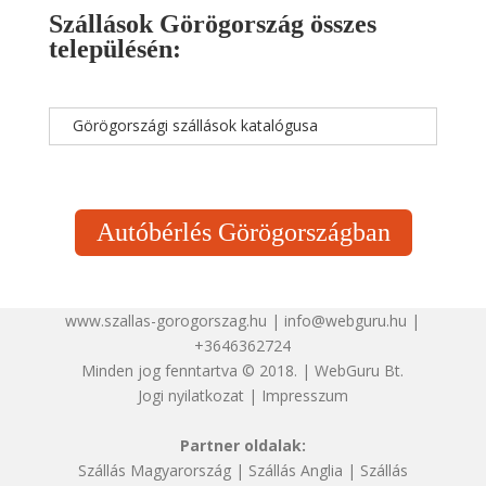
Szállások Görögország összes
településén:
Görögországi szállások katalógusa
Autóbérlés Görögországban
www.szallas-gorogorszag.hu | info@webguru.hu |
+3646362724
Minden jog fenntartva © 2018. | WebGuru Bt.
Jogi nyilatkozat
|
Impresszum
Partner oldalak:
Szállás Magyarország
|
Szállás Anglia
|
Szállás