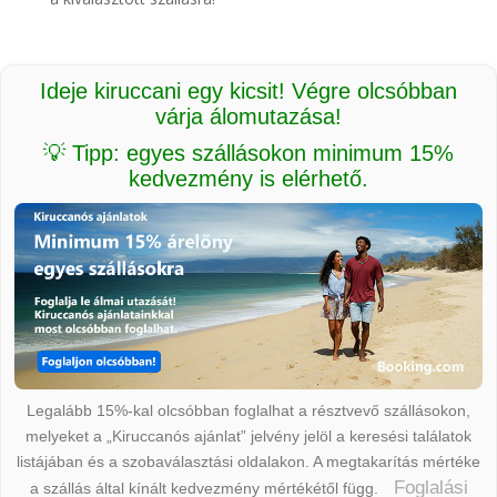
Ideje kiruccani egy kicsit! Végre olcsóbban
várja álomutazása!
💡 Tipp: egyes szállásokon minimum 15%
kedvezmény is elérhető.
Legalább 15%-kal olcsóbban foglalhat a résztvevő szállásokon,
melyeket a „Kiruccanós ajánlat” jelvény jelöl a keresési találatok
listájában és a szobaválasztási oldalakon. A megtakarítás mértéke
Foglalási
a szállás által kínált kedvezmény mértékétől függ.