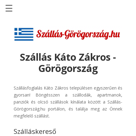
☰
Főoldal
Szállások
-
Szállásinfo.eu
Szállás Káto Zákros -
Repülőjegy
Görögország
pénzvisszatérítéssel
Autóbérlés
-
Szállásfoglalás Káto Zákros településen egyszerűen és
Discover
gyorsan! Böngésszen a szállodák, apartmanok,
Cars
panziók és olcsó szállások kínálata között a Szállás-
Görögország.hu portálon, és találja meg az Önnek
Transzfer
megfelelő szállást.
-
Kiwi
Szálláskereső
Taxi