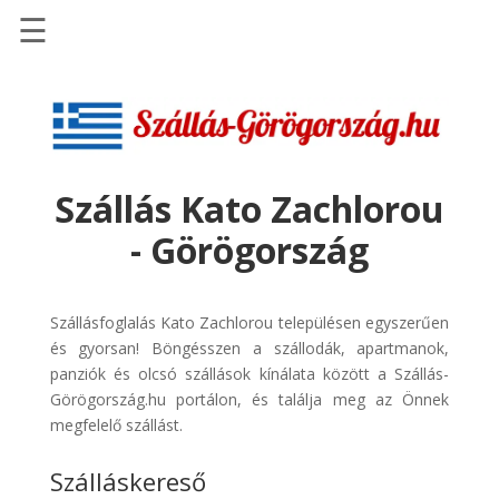
☰
Főoldal
Szállások
-
Szállásinfo.eu
Szállás Kato Zachlorou
Repülőjegy
- Görögország
pénzvisszatérítéssel
Autóbérlés
-
Szállásfoglalás Kato Zachlorou településen egyszerűen
Discover
és gyorsan! Böngésszen a szállodák, apartmanok,
Cars
panziók és olcsó szállások kínálata között a Szállás-
Görögország.hu portálon, és találja meg az Önnek
Transzfer
megfelelő szállást.
-
Kiwi
Szálláskereső
Taxi