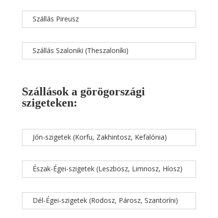
Szállás Pireusz
Szállás Szaloniki (Theszaloníki)
Szállások a görögországi
szigeteken:
Jón-szigetek (Korfu, Zakhintosz, Kefalónia)
Észak-Égei-szigetek (Leszbosz, Limnosz, Híosz)
Dél-Égei-szigetek (Rodosz, Párosz, Szantoríni)