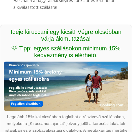
Használja a nagyítás/kicsinyítés funkciót és kattintson
a kiválasztott szállásra!
Ideje kiruccani egy kicsit! Végre olcsóbban
várja álomutazása!
💡 Tipp: egyes szállásokon minimum 15%
kedvezmény is elérhető.
Legalább 15%-kal olcsóbban foglalhat a résztvevő szállásokon,
melyeket a „Kiruccanós ajánlat” jelvény jelöl a keresési találatok
listájában és a szobaválasztási oldalakon. A megtakarítás mértéke