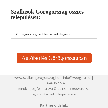
Szállások Görögország összes
településén:
Görögországi szállások katalógusa
Autóbérlés Görögországban
www.szallas-gorogorszag.hu | info@webguru.hu |
+3646362724
Minden jog fenntartva © 2018. | WebGuru Bt.
Jogi nyilatkozat
|
Impresszum
Partner oldalak: