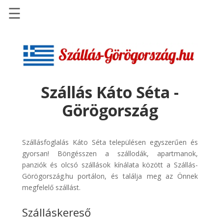
☰
Főoldal
Szállások
-
Szállásinfo.eu
Szállás Káto Séta -
Repülőjegy
Görögország
pénzvisszatérítéssel
Autóbérlés
-
Szállásfoglalás Káto Séta településen egyszerűen és
Discover
gyorsan! Böngésszen a szállodák, apartmanok,
Cars
panziók és olcsó szállások kínálata között a Szállás-
Görögország.hu portálon, és találja meg az Önnek
Transzfer
megfelelő szállást.
-
Kiwi
Szálláskereső
Taxi