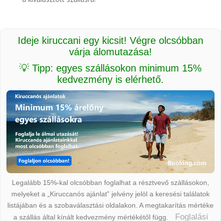
Ideje kiruccani egy kicsit! Végre olcsóbban
várja álomutazása!
💡 Tipp: egyes szállásokon minimum 15%
kedvezmény is elérhető.
Legalább 15%-kal olcsóbban foglalhat a résztvevő szállásokon,
melyeket a „Kiruccanós ajánlat” jelvény jelöl a keresési találatok
listájában és a szobaválasztási oldalakon. A megtakarítás mértéke
Foglalási
a szállás által kínált kedvezmény mértékétől függ.