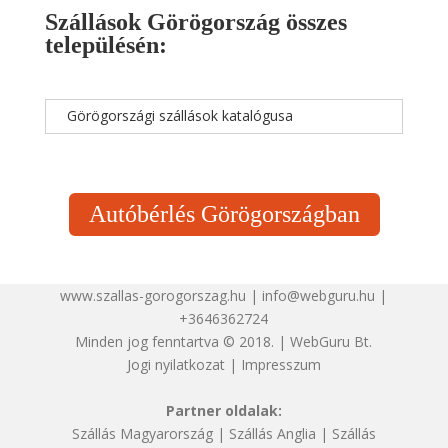
Szállások Görögország összes
településén:
Görögországi szállások katalógusa
Autóbérlés Görögországban
www.szallas-gorogorszag.hu | info@webguru.hu |
+3646362724
Minden jog fenntartva © 2018. | WebGuru Bt.
Jogi nyilatkozat
|
Impresszum
Partner oldalak:
Szállás Magyarország
|
Szállás Anglia
|
Szállás