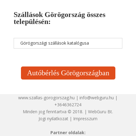
Szállások Görögország összes
településén:
Görögországi szállások katalógusa
Autóbérlés Görögországban
www.szallas-gorogorszag.hu | info@webguru.hu |
+3646362724
Minden jog fenntartva © 2018. | WebGuru Bt.
Jogi nyilatkozat
|
Impresszum
Partner oldalak: