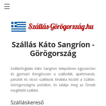
☰
Főoldal
Szállások
-
Szállásinfo.eu
Szállás Káto Sangríon -
Repülőjegy
Görögország
pénzvisszatérítéssel
Autóbérlés
-
Szállásfoglalás Káto Sangríon településen egyszerűen
Discover
és gyorsan! Böngésszen a szállodák, apartmanok,
Cars
panziók és olcsó szállások kínálata között a Szállás-
Görögország.hu portálon, és találja meg az Önnek
Transzfer
megfelelő szállást.
-
Kiwi
Szálláskereső
Taxi