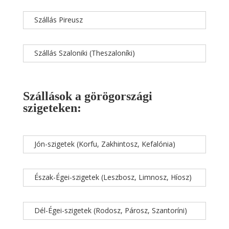
Szállás Pireusz
Szállás Szaloniki (Theszaloníki)
Szállások a görögországi
szigeteken:
Jón-szigetek (Korfu, Zakhintosz, Kefalónia)
Észak-Égei-szigetek (Leszbosz, Limnosz, Híosz)
Dél-Égei-szigetek (Rodosz, Párosz, Szantoríni)