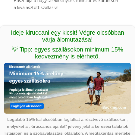
Használja a nagyítás/kicsinyítés funkciót és kattintson
a kiválasztott szállásra!
Ideje kiruccani egy kicsit! Végre olcsóbban
várja álomutazása!
💡 Tipp: egyes szállásokon minimum 15%
kedvezmény is elérhető.
Legalább 15%-kal olcsóbban foglalhat a résztvevő szállásokon,
melyeket a „Kiruccanós ajánlat” jelvény jelöl a keresési találatok
listájában és a szobaválasztási oldalakon. A megtakarítás mértéke