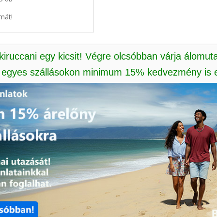
mát!
 kiruccani egy kicsit! Végre olcsóbban várja álomut
: egyes szállásokon minimum 15% kedvezmény is e