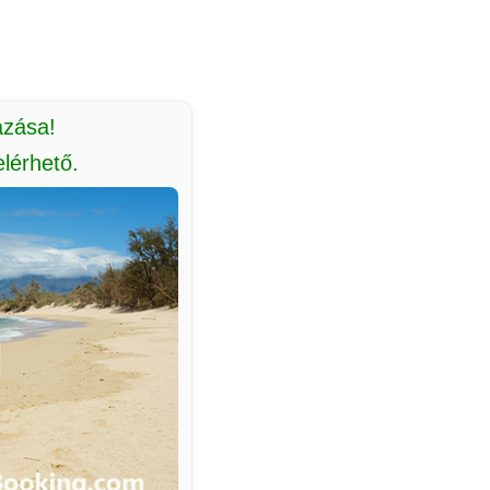
azása!
lérhető.