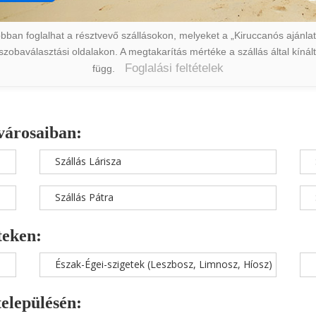
ban foglalhat a résztvevő szállásokon, melyeket a „Kiruccanós ajánlat” 
a szobaválasztási oldalakon. A megtakarítás mértéke a szállás által kín
Foglalási feltételek
függ.
városaiban:
Szállás Lárisza
Szállás Pátra
teken:
Észak-Égei-szigetek (Leszbosz, Limnosz, Híosz)
településén: