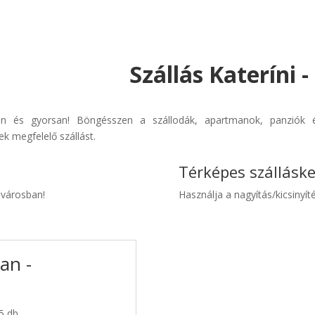
Szállás Kateríni 
rűen és gyorsan! Böngésszen a szállodák, apartmanok, panziók é
k megfelelő szállást.
Térképes szállásk
i városban!
Használja a nagyítás/kicsinyíté
an -
 5 db