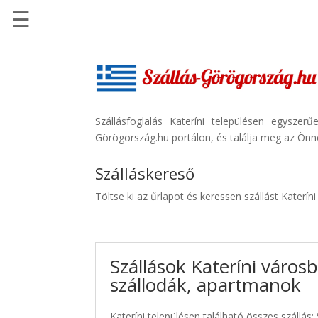
☰
Főoldal
Szállások
-
Szállásinfo.eu
Szállásfoglalás Kateríni településen egysze
Görögország.hu portálon, és találja meg az Önne
Repülőjegy
pénzvisszatérítéssel
Szálláskereső
Autóbérlés
Töltse ki az űrlapot és keressen szállást Katerín
-
Discover
Cars
Szállások Kateríni városb
Transzfer
szállodák, apartmanok
-
Kiwi
Taxi
Kateríni településen található összes szállás: