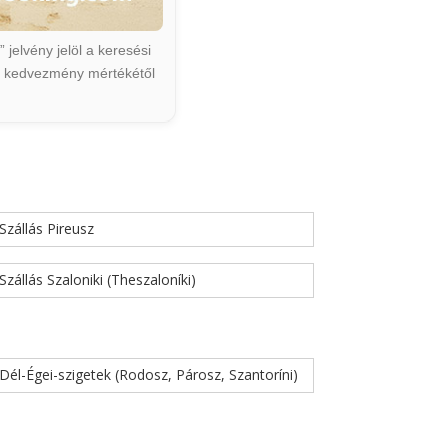
jelvény jelöl a keresési
ált kedvezmény mértékétől
Szállás Pireusz
Szállás Szaloniki (Theszaloníki)
Dél-Égei-szigetek (Rodosz, Párosz, Szantoríni)