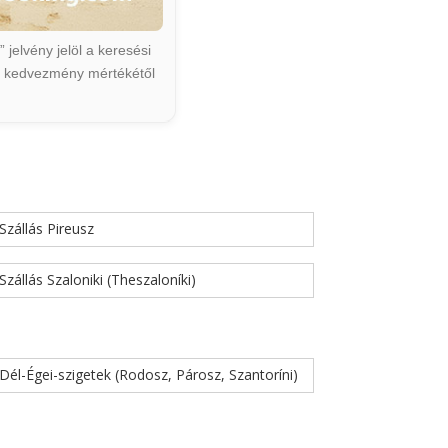
jelvény jelöl a keresési
ált kedvezmény mértékétől
Szállás Pireusz
Szállás Szaloniki (Theszaloníki)
Dél-Égei-szigetek (Rodosz, Párosz, Szantoríni)