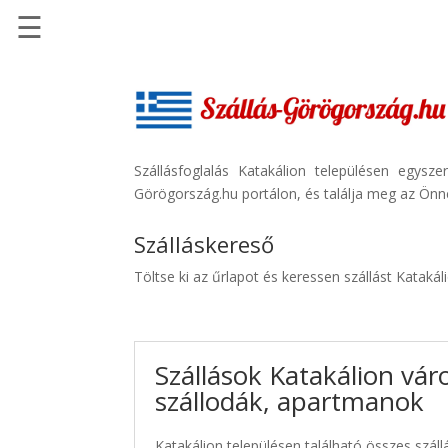
☰
Főoldal
Szállások
-
Szállásinfo.eu
Szállásfoglalás Katakálion településen egysz
Görögország.hu portálon, és találja meg az Önne
Repülőjegy
pénzvisszatérítéssel
Szálláskereső
Autóbérlés
Töltse ki az űrlapot és keressen szállást Kataká
-
Discover
Cars
Szállások Katakálion vár
Transzfer
szállodák, apartmanok
-
Kiwi
Taxi
Katakálion településen található összes száll