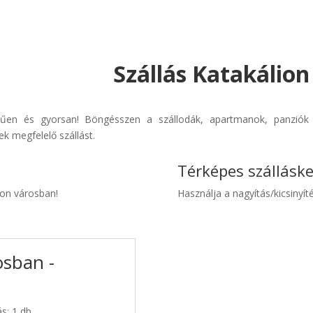
Szállás Katakálion
erűen és gyorsan! Böngésszen a szállodák, apartmanok, panziók 
k megfelelő szállást.
Térképes szállásk
lion városban!
Használja a nagyítás/kicsinyíté
osban -
ás: 1 db