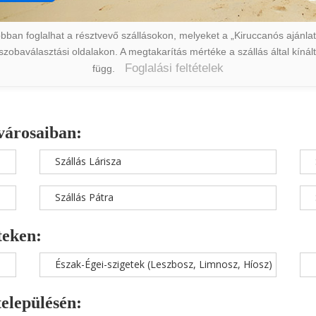
ban foglalhat a résztvevő szállásokon, melyeket a „Kiruccanós ajánlat” 
a szobaválasztási oldalakon. A megtakarítás mértéke a szállás által kín
Foglalási feltételek
függ.
városaiban:
Szállás Lárisza
Szállás Pátra
teken:
Észak-Égei-szigetek (Leszbosz, Limnosz, Híosz)
településén: