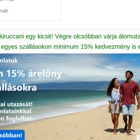
mát!
 kiruccani egy kicsit! Végre olcsóbban várja álomut
: egyes szállásokon minimum 15% kedvezmény is e