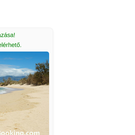
azása!
lérhető.