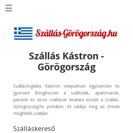
☰
Főoldal
Szállások
-
Szállásinfo.eu
Szállás Kástron -
Repülőjegy
Görögország
pénzvisszatérítéssel
Autóbérlés
-
Szállásfoglalás Kástron településen egyszerűen és
Discover
gyorsan! Böngésszen a szállodák, apartmanok,
Cars
panziók és olcsó szállások kínálata között a Szállás-
Görögország.hu portálon, és találja meg az Önnek
Transzfer
megfelelő szállást.
-
Kiwi
Szálláskereső
Taxi