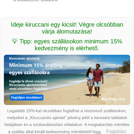
Ideje kiruccani egy kicsit! Végre olcsóbban
várja álomutazása!
💡 Tipp: egyes szállásokon minimum 15%
kedvezmény is elérhető.
Legalább 15%-kal olcsóbban foglalhat a résztvevő szállásokon,
melyeket a „Kiruccanós ajánlat” jelvény jelöl a keresési találatok
listájában és a szobaválasztási oldalakon. A megtakarítás mértéke
Foglalási
a szállás által kínált kedvezmény mértékétől függ.