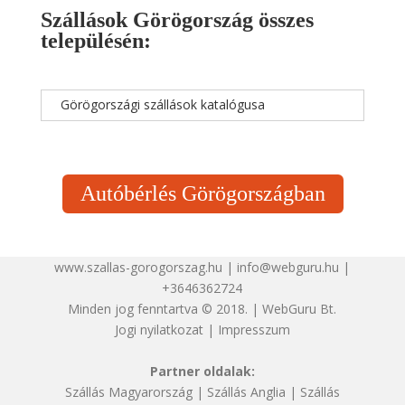
Szállások Görögország összes
településén:
Görögországi szállások katalógusa
Autóbérlés Görögországban
www.szallas-gorogorszag.hu | info@webguru.hu |
+3646362724
Minden jog fenntartva © 2018. | WebGuru Bt.
Jogi nyilatkozat
|
Impresszum
Partner oldalak:
Szállás Magyarország
|
Szállás Anglia
|
Szállás